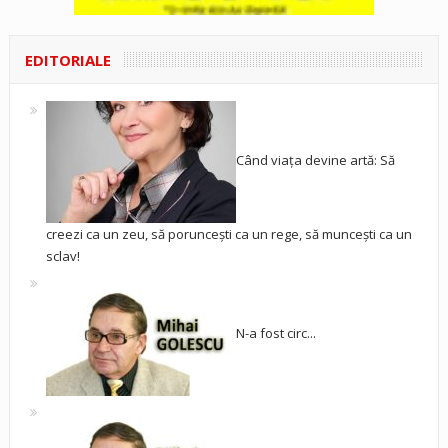
EDITORIALE
Când viața devine artă: Să
creezi ca un zeu, să poruncești ca un rege, să muncești ca un
sclav!
N-a fost circ...