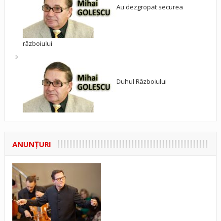
Au dezgropat securea
războiului
Duhul Războiului
ANUNŢURI