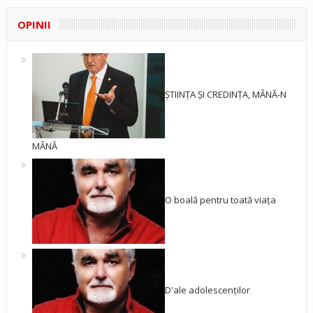
OPINII
ȘTIINȚA ȘI CREDINȚA, MÂNĂ-N
MÂNĂ
O boală pentru toată viața
D'ale adolescenților