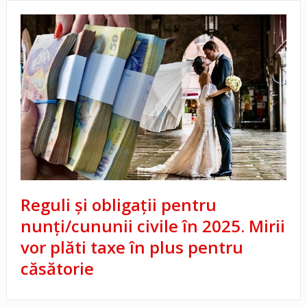
Reguli și obligații pentru
nunți/cununii civile în 2025. Mirii
vor plăti taxe în plus pentru
căsătorie