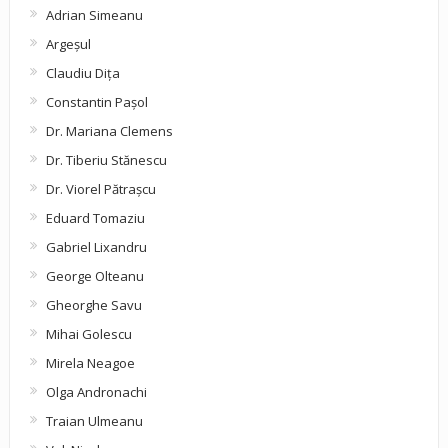
Adrian Simeanu
Argeşul
Claudiu Diţa
Constantin Pașol
Dr. Mariana Clemens
Dr. Tiberiu Stănescu
Dr. Viorel Pătraşcu
Eduard Tomaziu
Gabriel Lixandru
George Olteanu
Gheorghe Savu
Mihai Golescu
Mirela Neagoe
Olga Andronachi
Traian Ulmeanu