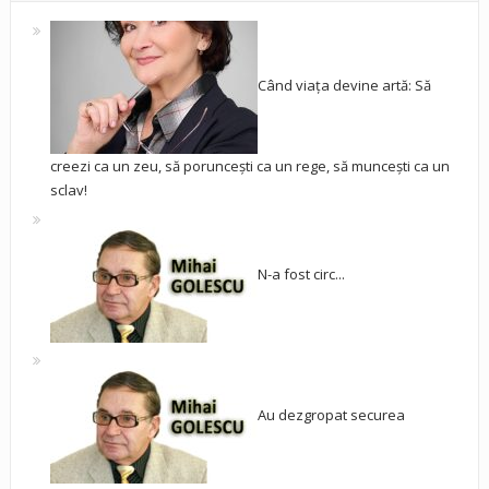
Când viața devine artă: Să
creezi ca un zeu, să poruncești ca un rege, să muncești ca un
sclav!
N-a fost circ...
Au dezgropat securea