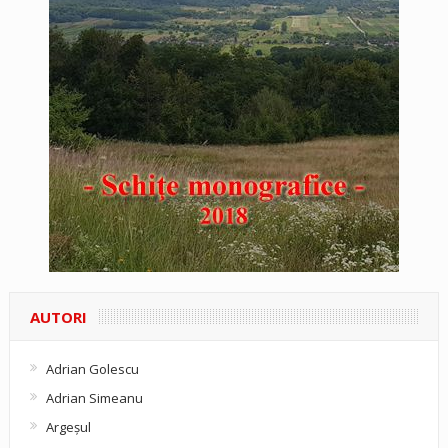
AUTORI
Adrian Golescu
Adrian Simeanu
Argeşul