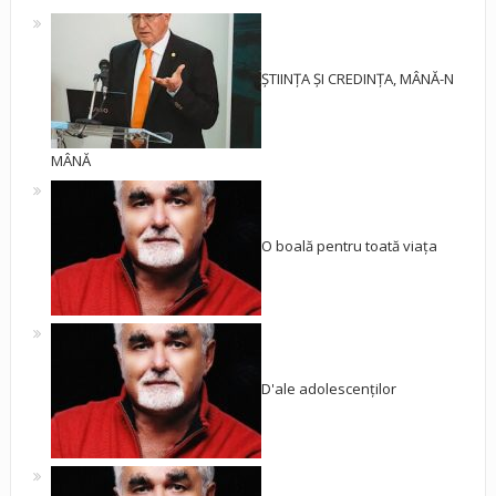
ȘTIINȚA ȘI CREDINȚA, MÂNĂ-N
MÂNĂ
O boală pentru toată viața
D'ale adolescenților