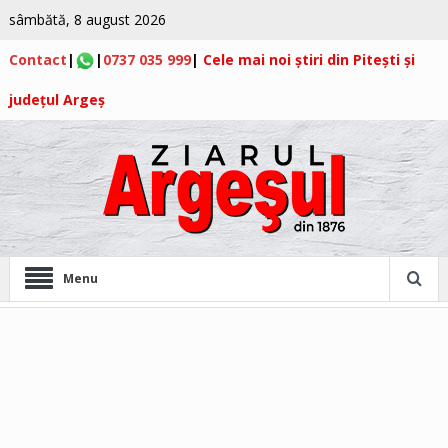
sâmbătă, 8 august 2026
Contact
|
|
0737 035 999
|
Cele mai noi știri din Pitești și
județul Argeș
Menu