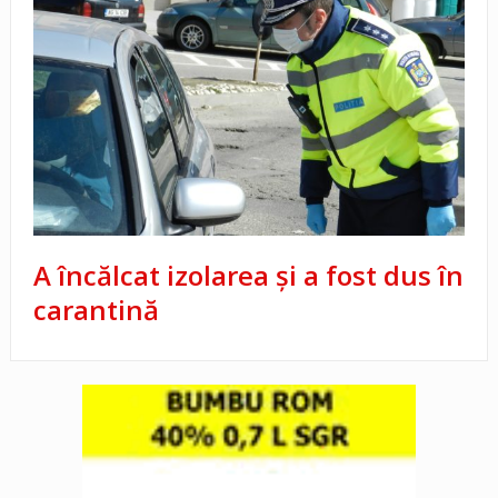
A încălcat izolarea şi a fost dus în
carantină