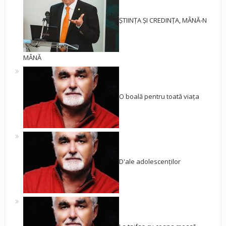
ȘTIINȚA ȘI CREDINȚA, MÂNĂ-N
MÂNĂ
O boală pentru toată viața
D'ale adolescenților