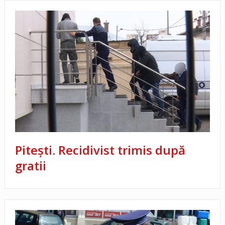
Piteşti. Recidivist trimis după
gratii