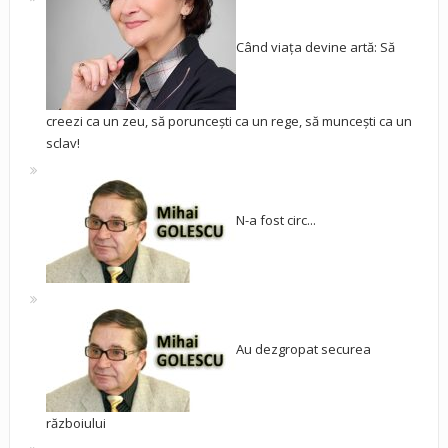
Când viața devine artă: Să
creezi ca un zeu, să poruncești ca un rege, să muncești ca un
sclav!
N-a fost circ...
Au dezgropat securea
războiului