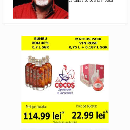
La taifas cu coana moașă