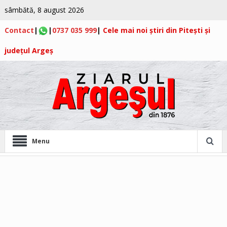
sâmbătă, 8 august 2026
Contact
|
|
0737 035 999
|
Cele mai noi știri din Pitești și
județul Argeș
Menu