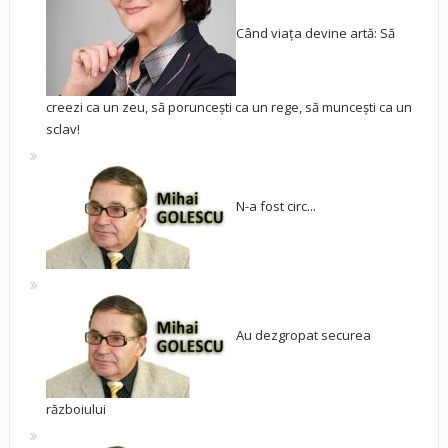
Când viața devine artă: Să
creezi ca un zeu, să poruncești ca un rege, să muncești ca un
sclav!
N-a fost circ...
Au dezgropat securea
războiului