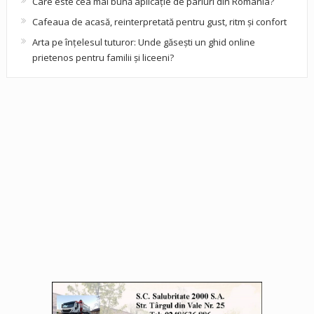
Care este cea mai bună aplicație de pariuri din România?
Cafeaua de acasă, reinterpretată pentru gust, ritm și confort
Arta pe înțelesul tuturor: Unde găsești un ghid online
prietenos pentru familii și liceeni?