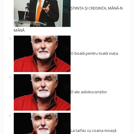
ȘTIINȚA ȘI CREDINȚA, MÂNĂ-N
MÂNĂ
O boală pentru toată viața
D'ale adolescenților
La taifas cu coana moașă