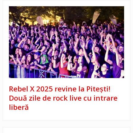
Rebel X 2025 revine la Pitești!
Două zile de rock live cu intrare
liberă