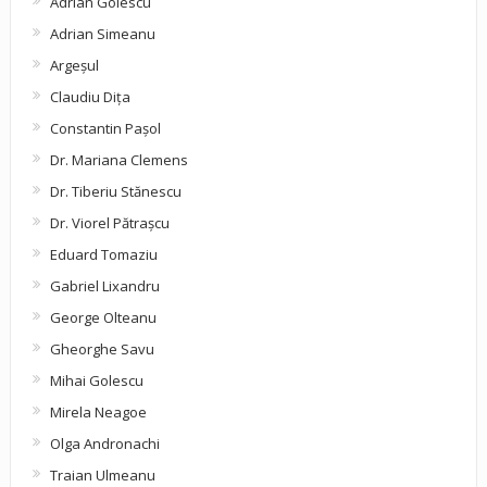
Adrian Golescu
Adrian Simeanu
Argeşul
Claudiu Diţa
Constantin Pașol
Dr. Mariana Clemens
Dr. Tiberiu Stănescu
Dr. Viorel Pătraşcu
Eduard Tomaziu
Gabriel Lixandru
George Olteanu
Gheorghe Savu
Mihai Golescu
Mirela Neagoe
Olga Andronachi
Traian Ulmeanu