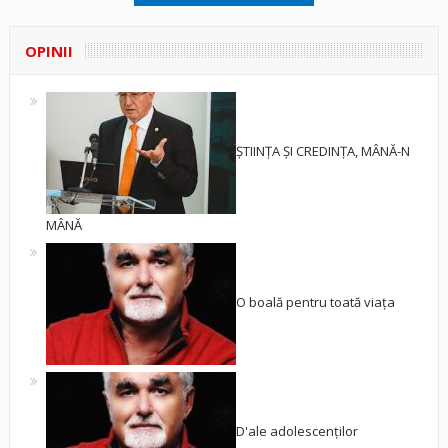
OPINII
ȘTIINȚA ȘI CREDINȚA, MÂNĂ-N
MÂNĂ
O boală pentru toată viața
D'ale adolescenților