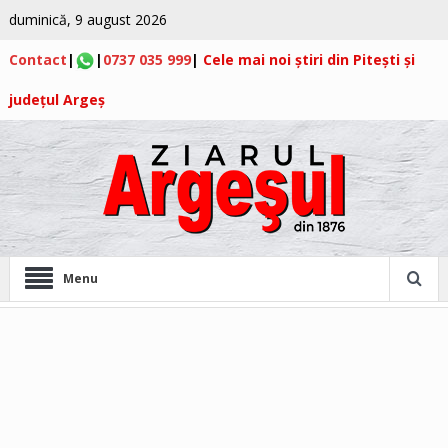
duminică, 9 august 2026
Contact
|
|
0737 035 999
|
Cele mai noi știri din Pitești și
județul Argeș
Menu