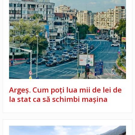
Argeș. Cum poți lua mii de lei de
la stat ca să schimbi maşina