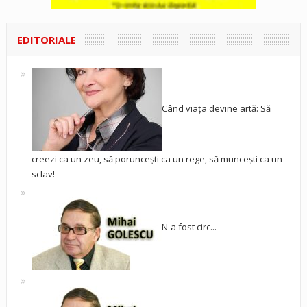
EDITORIALE
Când viața devine artă: Să
creezi ca un zeu, să poruncești ca un rege, să muncești ca un
sclav!
N-a fost circ...