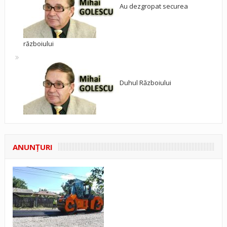
Au dezgropat securea
războiului
Duhul Războiului
ANUNŢURI