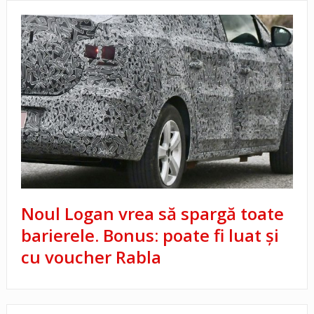
Noul Logan vrea să spargă toate
barierele. Bonus: poate fi luat și
cu voucher Rabla