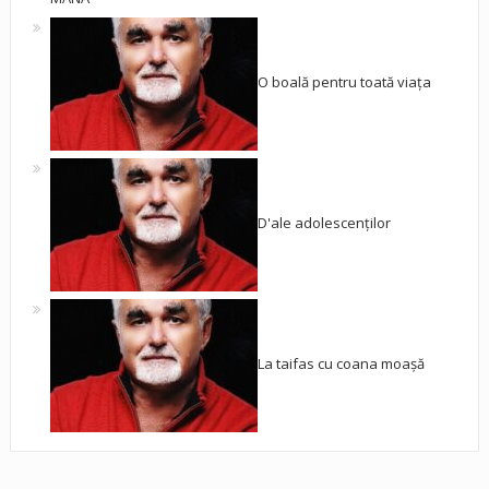
O boală pentru toată viața
D'ale adolescenților
La taifas cu coana moașă