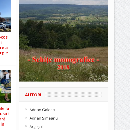
ocos
i
re a
rgie
AUTORI
le la
Adrian Golescu
Cusut
Adrian Simeanu
ară
din
Argeşul