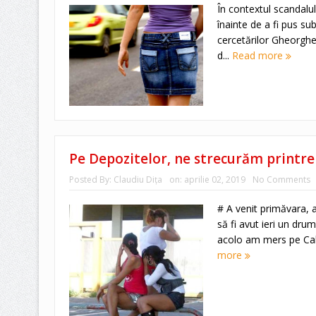
În contextul scandalu
înainte de a fi pus s
cercetărilor Gheorghe 
d...
Read more
Pe Depozitelor, ne strecurăm printre
Posted By:
Claudiu Diţa
on:
aprilie 02, 2019
No Comments
# A venit primăvara, a
să fi avut ieri un dru
acolo am mers pe Cale
more