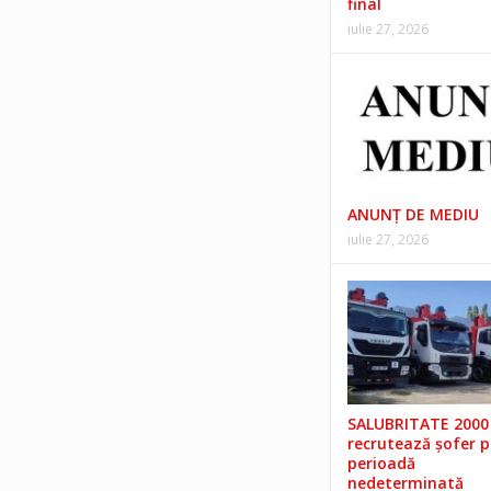
final
iulie 27, 2026
ANUNŢ DE MEDIU
iulie 27, 2026
SALUBRITATE 2000 
recrutează șofer 
perioadă
nedeterminată