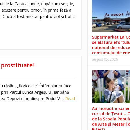
lui de la Caracal unde, după cum se ştie,
ub acuzare pentru omor, în prima fază a
Dincă a fost arestat pentru viol şi trafic
Supermarket La C
se alătură efortulu
național de reduce
consumului de ene
august 05, 2026
 prostituate!
u răsărit „floricelele” Întâmplarea face
m prin Parcul Lunca Argeşului, iar până
a Depozitelor, dinspre Podul Vii...
Read
Au început înscrieri
cursul de Țesut – 
de la Școala Popul
de Arte și Meserii 
Pitești