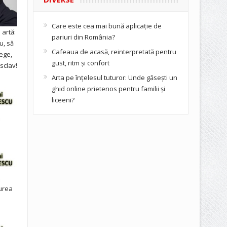
Care este cea mai bună aplicație de
artă:
pariuri din România?
u, să
Cafeaua de acasă, reinterpretată pentru
ege,
gust, ritm și confort
sclav!
Arta pe înțelesul tuturor: Unde găsești un
ghid online prietenos pentru familii și
liceeni?
urea