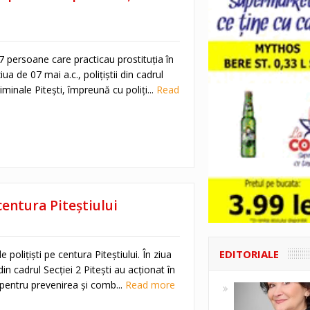
 17 persoane care practicau prostituţia în
iua de 07 mai a.c., polițiștii din cadrul
riminale Pitești, împreună cu poliți...
Read
centura Piteștiului
EDITORIALE
 poliţişti pe centura Piteștiului. În ziua
 din cadrul Secției 2 Pitești au acționat în
entru prevenirea și comb...
Read more