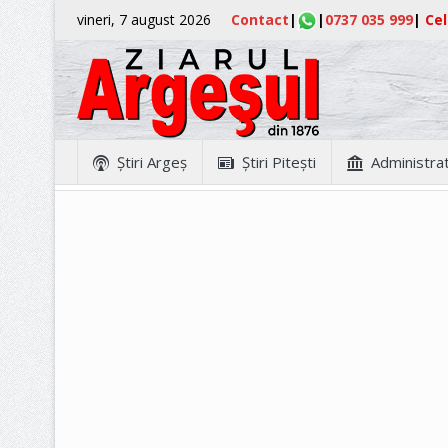
vineri, 7 august 2026
Contact
|
|
0737 035 999
|
Cel
Ştiri Argeş
Ştiri Piteşti
Administrat