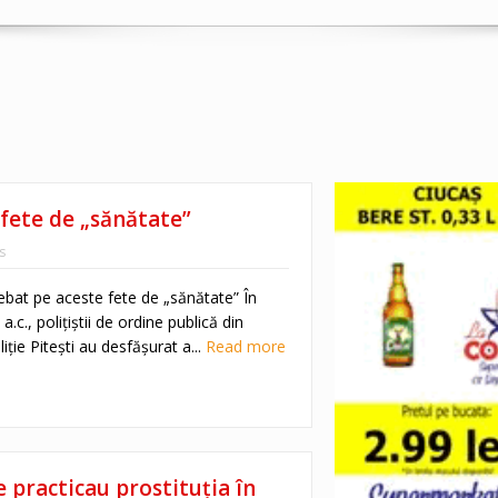
e fete de „sănătate”
s
trebat pe aceste fete de „sănătate” În
 a.c., polițiștii de ordine publică din
liție Pitești au desfășurat a...
Read more
e practicau prostituţia în