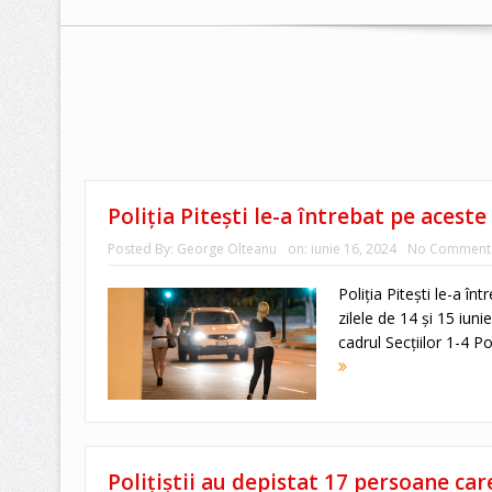
Poliția Pitești le-a întrebat pe acest
Posted By:
George Olteanu
on:
iunie 16, 2024
No Comment
Poliția Pitești le-a în
zilele de 14 și 15 iunie
cadrul Secțiilor 1-4 Po
Poliţiştii au depistat 17 persoane car