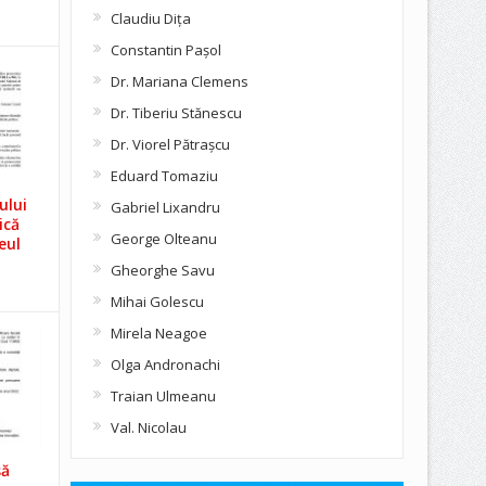
Claudiu Diţa
Constantin Pașol
Dr. Mariana Clemens
Dr. Tiberiu Stănescu
Dr. Viorel Pătraşcu
Eduard Tomaziu
ului
Gabriel Lixandru
ică
George Olteanu
eul
Gheorghe Savu
Mihai Golescu
Mirela Neagoe
Olga Andronachi
Traian Ulmeanu
Val. Nicolau
să