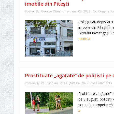
imobile din Piteşti
Posted By:
George Olteanu
on:
mai 08, 2023
No Comments
Poliţiştii au depistat
imobile din Piteşti În z
Biroului Investigații C
more
Prostituate „agăţate” de poliţişti pe 
Posted By:
Val. Nicolau
on:
august 04, 2022
No Comments
Protituate „agăţate” de
de 3 august, polițiștii
zona de competență p