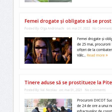
Femei drogate și obligate să se prosti
Posted By:
Olga Andronachi
on:
mai 27, 2022
No Comment
Femei drogate și oblig
de 25 mai, procurorii
ofițeri de la combater
Vâlc...
Read more
Tinere aduse să se prostitueze la Pite
Posted By:
Val. Nicolau
on:
mai 01, 2021
No Comments
Procurorii DIICOT Suc
de 24 de ore a unui nu
infracțiunilor de const