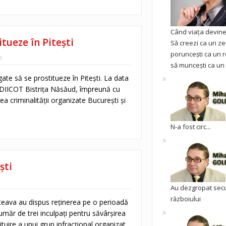
Când viața devine 
tueze în Pitești
Să creezi ca un ze
poruncești ca un r
s
să muncești ca un 
ate să se prostitueze în Pitești. La data
 DIICOT Bistrița Năsăud, împreună cu
ea criminalităţii organizate București și
N-a fost circ...
ști
Au dezgropat sec
războiului
eava au dispus reținerea pe o perioadă
măr de trei inculpați pentru săvârșirea
ituire a unui grup infracțional organizat