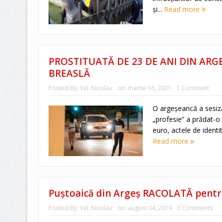
și...
Read more
PROSTITUATĂ DE 23 DE ANI DIN ARG
BREASLĂ
Posted By:
Val. Nicolau
on:
martie 16, 2021
1 Comment
O argeşeancă a sesiza
„profesie” a prădat-o 
euro, actele de identit
Read more
Puştoaică din Argeş RACOLATĂ pentru
Posted By:
Val. Nicolau
on:
august 04, 2019
3 Comments