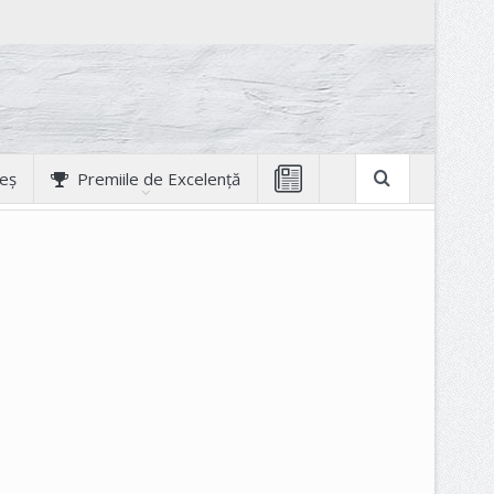
geș
Premiile de Excelență