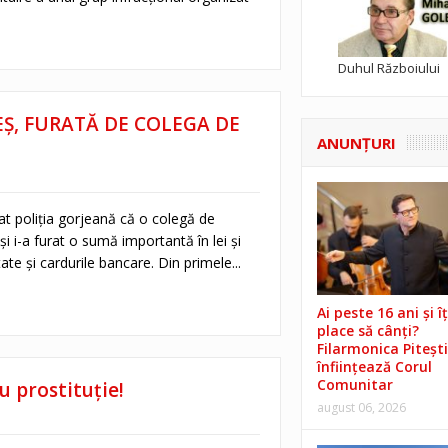
Duhul Războiului
EȘ, FURATĂ DE COLEGA DE
ANUNŢURI
t poliţia gorjeană că o colegă de
şi i-a furat o sumă importantă în lei şi
ate şi cardurile bancare. Din primele...
Ai peste 16 ani și îț
place să cânți?
Filarmonica Pitești
înființează Corul
Comunitar
 prostituţie!
august 06, 2026