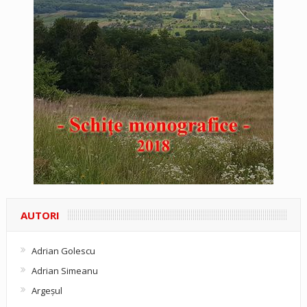
AUTORI
Adrian Golescu
Adrian Simeanu
Argeşul