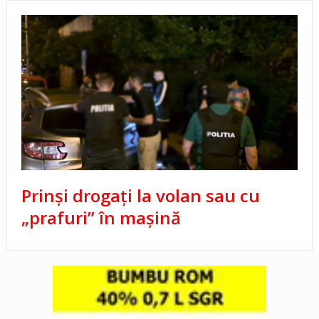
Prinşi drogaţi la volan sau cu
„prafuri” în maşină