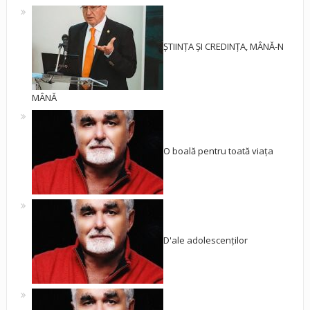
ȘTIINȚA ȘI CREDINȚA, MÂNĂ-N
MÂNĂ
O boală pentru toată viața
D'ale adolescenților