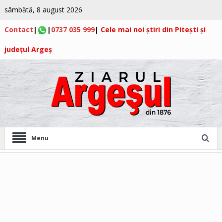
sâmbătă, 8 august 2026
Contact
|
|
0737 035 999
|
Cele mai noi știri din Pitești și
județul Argeș
Menu