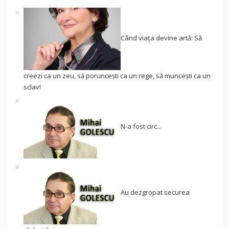
Când viața devine artă: Să
creezi ca un zeu, să poruncești ca un rege, să muncești ca un
sclav!
N-a fost circ...
Au dezgropat securea