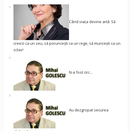
Când viața devine artă: Să
creezi ca un zeu, să poruncești ca un rege, să muncești ca un
sclav!
N-a fost circ...
Au dezgropat securea