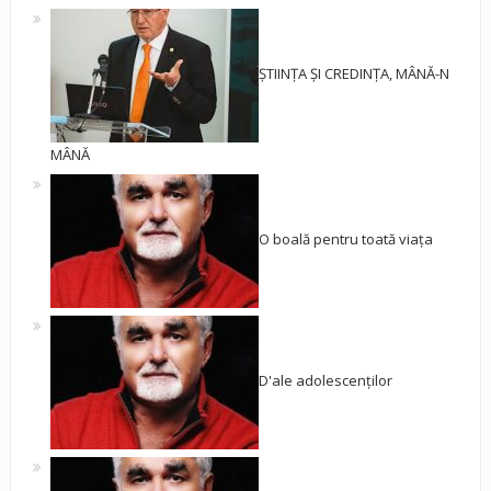
ȘTIINȚA ȘI CREDINȚA, MÂNĂ-N
MÂNĂ
O boală pentru toată viața
D'ale adolescenților