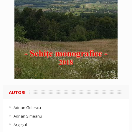
AUTORI
Adrian Golescu
Adrian Simeanu
Argeşul