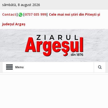
sâmbătă, 8 august 2026
Contact
|
|
0737 035 999
|
Cele mai noi știri din Pitești și
județul Argeș
Menu