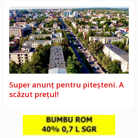
Super anunț pentru piteșteni. A
scăzut prețul!