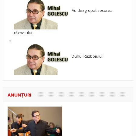
Au dezgropat securea
războiului
Duhul Războiului
ANUNŢURI