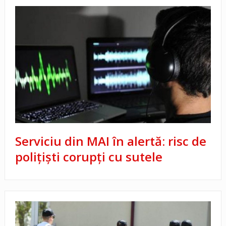
Serviciu din MAI în alertă: risc de
polițiști corupți cu sutele