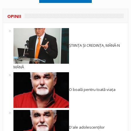
OPINII
ȘTIINȚA ȘI CREDINȚA, MÂNĂ-N
MÂNĂ
O boală pentru toată viața
D'ale adolescenților