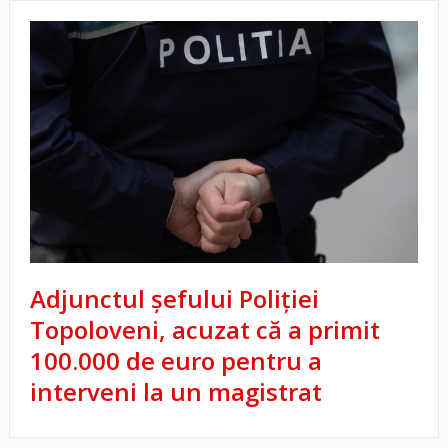
Adjunctul șefului Poliției
Topoloveni, acuzat că a primit
100.000 de euro pentru a
interveni la un magistrat