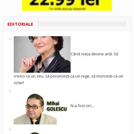
EDITORIALE
Când viața devine artă: Să
creezi ca un zeu, să poruncești ca un rege, să muncești ca un
sclav!
N-a fost circ...