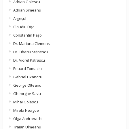
Adrian Golescu
Adrian Simeanu
Argeşul
Claudiu Diţa
Constantin Pașol
Dr. Mariana Clemens
Dr. Tiberiu Stănescu
Dr. Viorel Pătraşcu
Eduard Tomaziu
Gabriel Lixandru
George Olteanu
Gheorghe Savu
Mihai Golescu
Mirela Neagoe
Olga Andronachi
Traian Ulmeanu