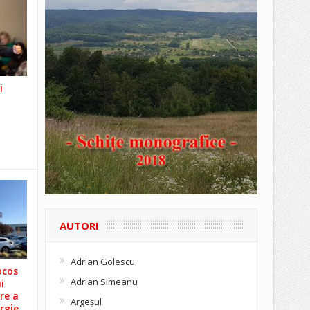
i
AUTORI
Adrian Golescu
ocos
Adrian Simeanu
i
re a
Argeşul
rgie