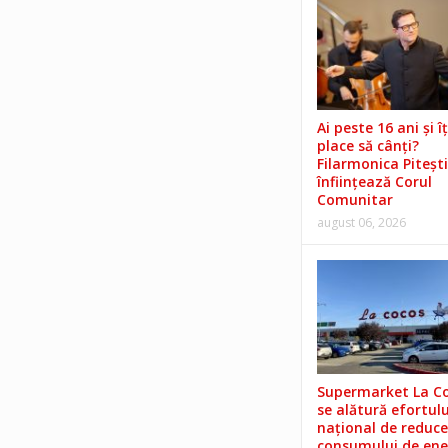
Ai peste 16 ani și îț
place să cânți?
Filarmonica Pitești
înființează Corul
Comunitar
august 06, 2026
Supermarket La C
se alătură efortulu
național de reduce
consumului de ene