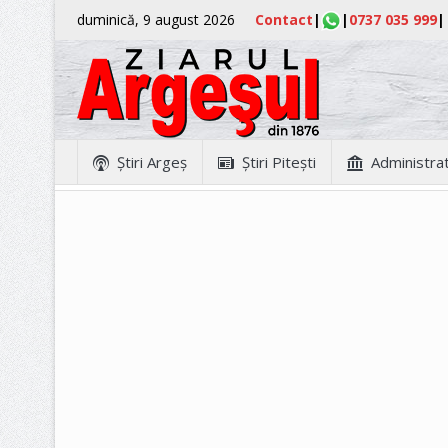
duminică, 9 august 2026
Contact
|
|
0737 035 999
|
Ştiri Argeş
Ştiri Piteşti
Administrat