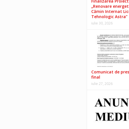
Finalizarea Proiect
„Renovare energet
Cămin Internat Lic
Tehnologic Astra”
iulie 30, 2026
Comunicat de pre
final
iulie 27, 2026