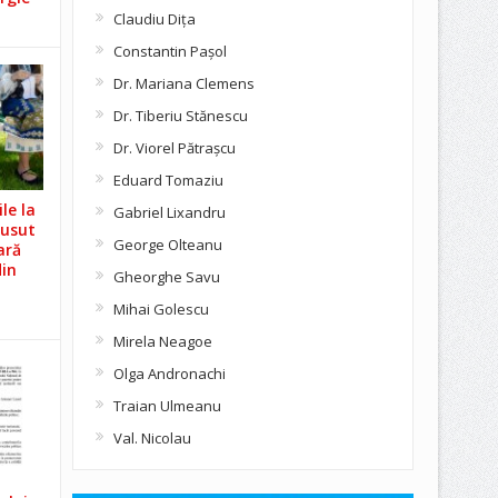
Claudiu Diţa
Constantin Pașol
Dr. Mariana Clemens
Dr. Tiberiu Stănescu
Dr. Viorel Pătraşcu
Eduard Tomaziu
le la
Gabriel Lixandru
Cusut
George Olteanu
ară
din
Gheorghe Savu
Mihai Golescu
Mirela Neagoe
Olga Andronachi
Traian Ulmeanu
Val. Nicolau