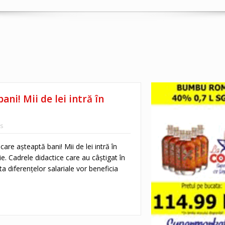
ni! Mii de lei intră în
s
are așteaptă bani! Mii de lei intră în
ie. Cadrele didactice care au câștigat în
ta diferențelor salariale vor beneficia