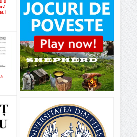
ului
ică
eul
să