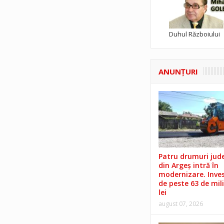
Duhul Războiului
ANUNŢURI
Patru drumuri jud
din Argeș intră în
modernizare. Invest
de peste 63 de mil
lei
august 07, 2026