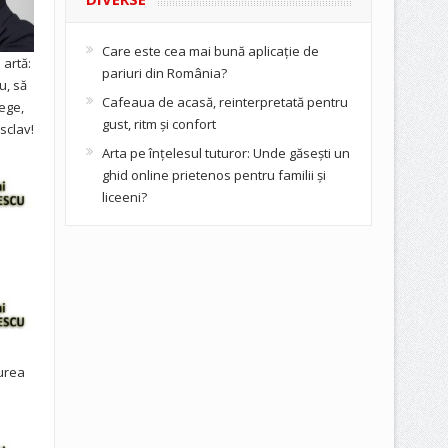
Care este cea mai bună aplicație de
artă:
pariuri din România?
u, să
Cafeaua de acasă, reinterpretată pentru
ege,
gust, ritm și confort
sclav!
Arta pe înțelesul tuturor: Unde găsești un
ghid online prietenos pentru familii și
liceeni?
urea