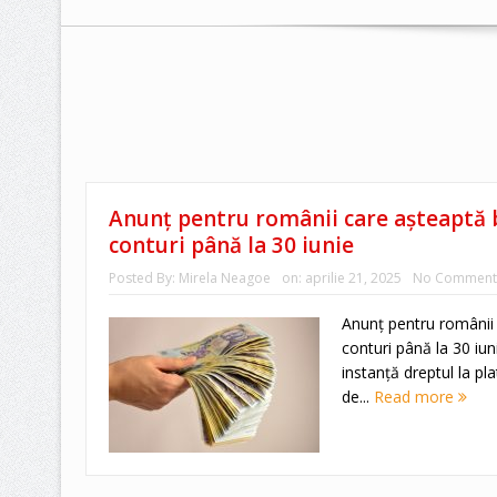
Anunț pentru românii care așteaptă ba
conturi până la 30 iunie
Posted By:
Mirela Neagoe
on:
aprilie 21, 2025
No Comment
Anunț pentru românii c
conturi până la 30 iun
instanță dreptul la pla
de...
Read more