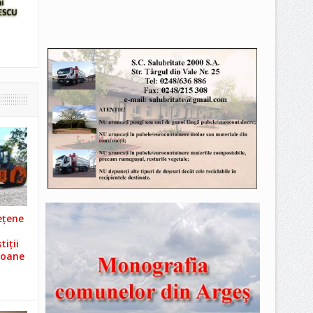
ețene
iții
ioane