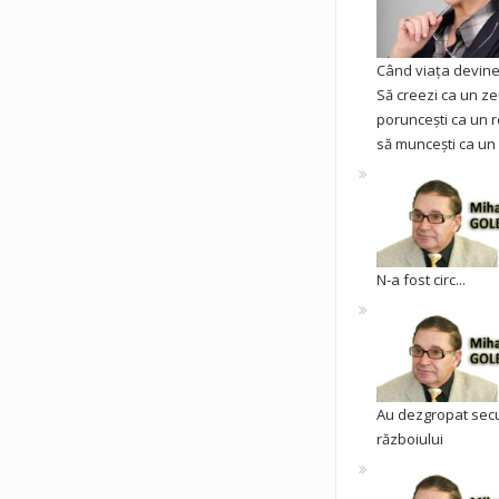
Când viața devine 
Să creezi ca un ze
poruncești ca un r
să muncești ca un 
N-a fost circ...
Au dezgropat sec
războiului