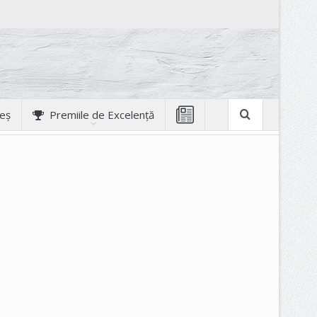
geș
Premiile de Excelență