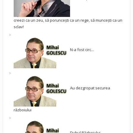
creezi ca un zeu, să poruncești ca un rege, să muncești ca un
sclav!
N-a fost circ...
Au dezgropat securea
războiului
Duhul Războiului