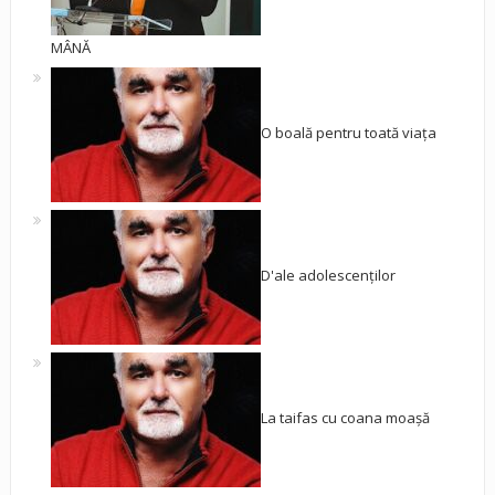
MÂNĂ
O boală pentru toată viața
D'ale adolescenților
La taifas cu coana moașă