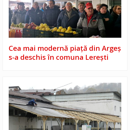
Cea mai modernă piață din Argeș
s-a deschis în comuna Lerești