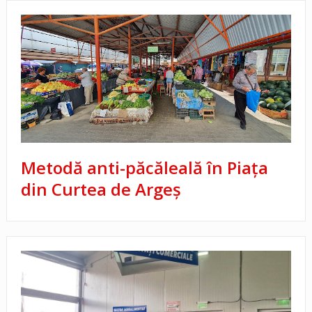
Metodă anti-păcăleală în Piața
din Curtea de Argeș