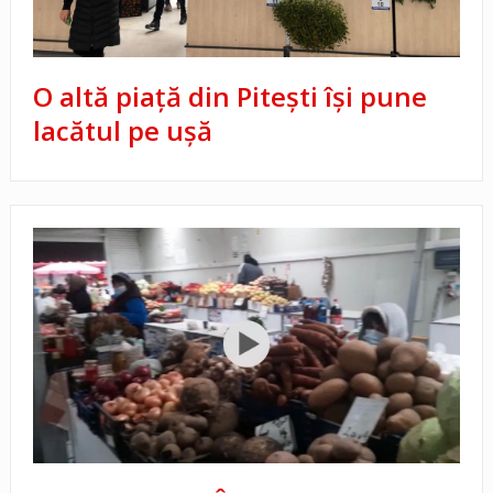
O altă piață din Pitești își pune
lacătul pe ușă