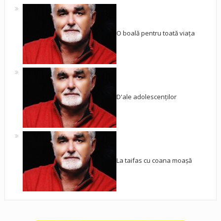
O boală pentru toată viața
D'ale adolescenților
La taifas cu coana moașă