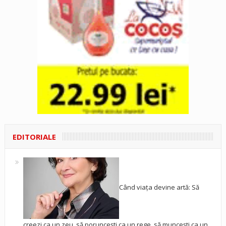
EDITORIALE
Când viața devine artă: Să
creezi ca un zeu, să poruncești ca un rege, să muncești ca un