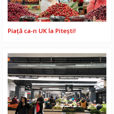
Piață ca-n UK la Pitești!