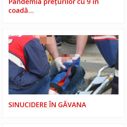
Pandemia preţurilor cu 9 în
coadă…
SINUCIDERE ÎN GĂVANA