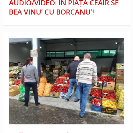
AUDIO/VIDEO: ÎN PIAȚA CEAIR SE
BEA VINU’ CU BORCANU’!