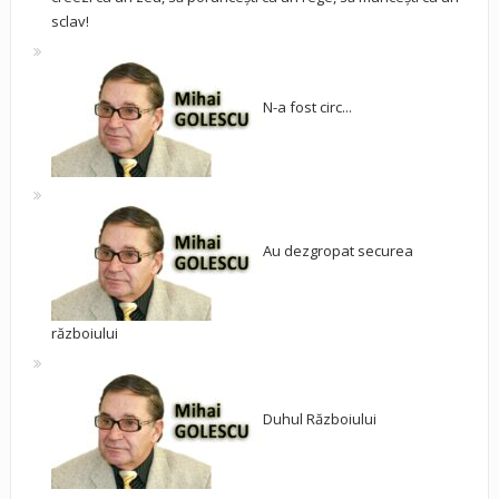
sclav!
N-a fost circ...
Au dezgropat securea
războiului
Duhul Războiului