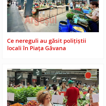
Ce nereguli au găsit polițiștii
locali în Piața Găvana