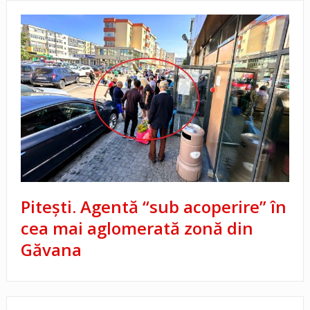
Pitești. Agentă “sub acoperire” în
cea mai aglomerată zonă din
Găvana