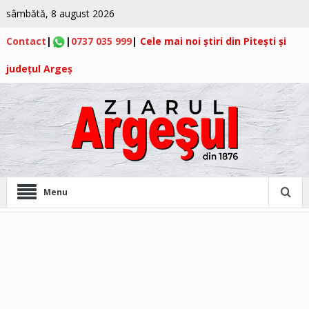
sâmbătă, 8 august 2026
Contact
|
|
0737 035 999
|
Cele mai noi știri din Pitești și
județul Argeș
Menu