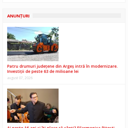
ANUNŢURI
Patru drumuri județene din Argeș intră în modernizare.
Investiții de peste 63 de milioane lei
august 07, 2026
Ai peste 16 ani și îți place să cânți? Filarmonica Pitești