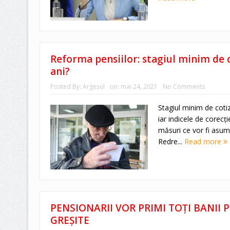
Reforma pensiilor: stagiul minim de c
ani?
Posted By:
Argeşul
on:
mai 24, 2021
No Comments
Stagiul minim de cotiz
iar indicele de corecţie
măsuri ce vor fi asum
Redre...
Read more
PENSIONARII VOR PRIMI TOȚI BANII 
GREȘITE