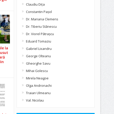
Claudiu Diţa
Constantin Pașol
Dr. Mariana Clemens
Dr. Tiberiu Stănescu
Dr. Viorel Pătraşcu
Eduard Tomaziu
le la
Gabriel Lixandru
Cusut
George Olteanu
ară
din
Gheorghe Savu
Mihai Golescu
Mirela Neagoe
Olga Andronachi
Traian Ulmeanu
Val. Nicolau