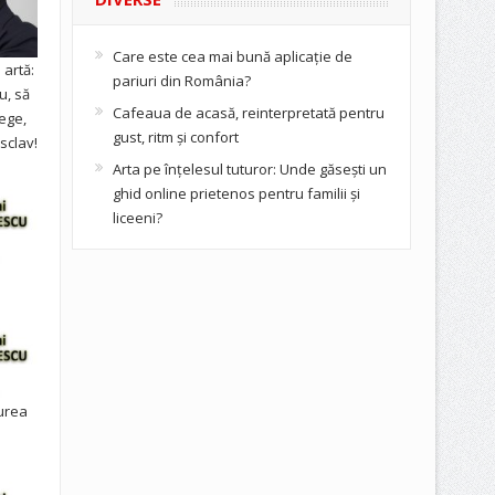
Care este cea mai bună aplicație de
artă:
pariuri din România?
u, să
Cafeaua de acasă, reinterpretată pentru
ege,
gust, ritm și confort
sclav!
Arta pe înțelesul tuturor: Unde găsești un
ghid online prietenos pentru familii și
liceeni?
urea