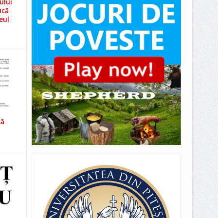
ului
ică
eul
să