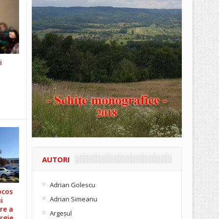
i
AUTORI
Adrian Golescu
ocos
Adrian Simeanu
i
re a
Argeşul
rgie