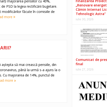
Finalizarea Proiect
arți majorarea pensiilor cu 40%,
„Renovare energet
e PSD la legea rectificării bugetare.
Cămin Internat Lic
modificărilor făcute în comisiile de
Tehnologic Astra”
ad more
iulie 30, 2026
ARII?
Comunicat de pre
final
 aștepta să mai crească pensiile, din
iulie 27, 2026
ronavirus, până la urmă s-a ajuns la o
s. Cu majorarea de 14%, punctul de
ad more