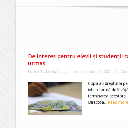
De interes pentru elevii şi studenţii 
urmaş
Posted By:
Mirela Neagoe
on:
septembrie 01, 2021
No Com
Copiii au dreptul la p
într-o formă de învăţă
terminarea acestora, 
Directoa...
Read mor