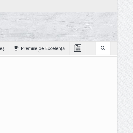
geș
Premiile de Excelență