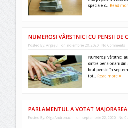
speciale c...
Read mo
NUMEROȘI VÂRSTNICI CU PENSII DE C
Posted By:
Argeşul
on:
noiembrie 20, 2020
No Comments
Numeroşi vârstnici au 
dintre pensionarii din 
brut pensie în septem
tot...
Read more
PARLAMENTUL A VOTAT MAJORAREA 
Posted By:
Olga Andronachi
on:
septembrie 22, 2020
No C