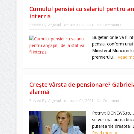
Cumulul pensiei cu salariul pentru anga
interzis
Posted By:
Argeşul
on:
iunie 08, 2021
No Comments
Bugetarilor le va fi in
pensia, conform unui 
Ministerul Muncii în lu
premierului...
Read m
Crește vârsta de pensionare? Gabriel
alarmă
Posted By:
Argeşul
on:
iunie 04, 2021
No Comments
Potrivit DCNEWS.ro, 
se vor mai putea bucu
puterea ‘de dreapta’.
Read more