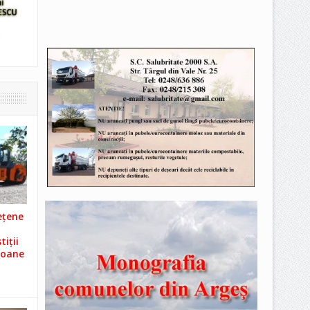
ețene
iții
ioane