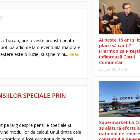
!
Ai peste 16 ani și îț
uca Turcan, are o veste proastă pentru
place să cânți?
i pot lua adio de la o eventuală majorare
Filarmonica Pitești
eștere este o iluzie, susține mini...
Read
înființează Corul
Comunitar
august 06, 2026
IILOR SPECIALE PRIN
Supermarket La C
 pe larg despre pensiile speciale și
se alătură efortulu
ind modul lor de calcul. Unul dintre cele
național de reduce
 abordate a fost categoria de pensii
consumului de ene