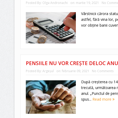
Posted By:
Olga Andronachi
on:
martie 19, 2021
No Comme
Vârstnicii cărora statul
astfel, fără vina lor, 
vor obţine banii cuveni
PENSIILE NU VOR CREȘTE DELOC AN
Posted By:
Argeşul
on:
februarie 09, 2021
No Comments
După creșterea cu 14
trecută, următoarea m
anul. „Punctul de pens
spus...
Read more