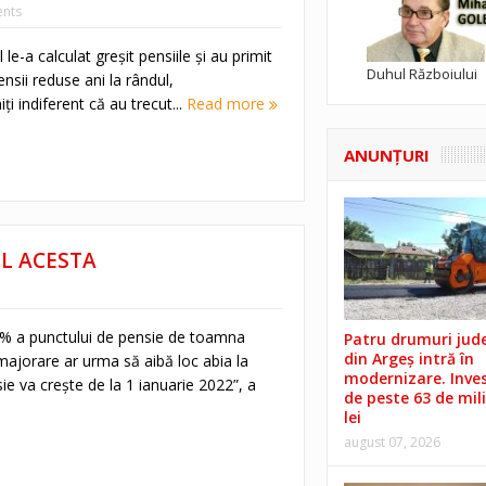
nts
 le-a calculat greșit pensiile și au primit
Duhul Războiului
pensii reduse ani la rândul,
ți indiferent că au trecut...
Read more
ANUNŢURI
UL ACESTA
% a punctului de pensie de toamna
Patru drumuri jud
din Argeș intră în
ajorare ar urma să aibă loc abia la
modernizare. Invest
ie va creşte de la 1 ianuarie 2022”, a
de peste 63 de mil
lei
august 07, 2026