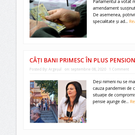
Parlamentul a votat m
amendament susținut d
De asemenea, potrivit 
specialitate și ad...
Re
CÂȚI BANI PRIMESC ÎN PLUS PENSION
Posted By:
Argeşul
on:
septembrie 08, 2020
1 Comment
Deși nimeni nu se mai
cauza pandemiei de co
situație de compromi
pensie ajunge de...
Re