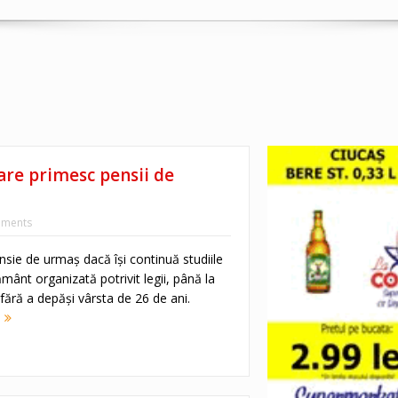
care primesc pensii de
ments
ensie de urmaş dacă îşi continuă studiile
mânt organizată potrivit legii, până la
fără a depăşi vârsta de 26 de ani.
e