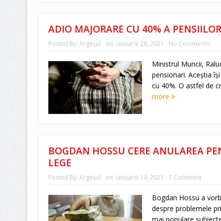
ADIO MAJORARE CU 40% A PENSIILOR
Posted By:
Argeşul
on:
ianuarie 26, 2021
No Comments
Ministrul Muncii, Ral
pensionari. Aceștia îș
cu 40%. O astfel de cr
more
BOGDAN HOSSU CERE ANULAREA PENS
LEGE
Posted By:
Argeşul
on:
ianuarie 14, 2021
1 Comment
Bogdan Hossu a vorbit
despre problemele priv
mai populare subiecte