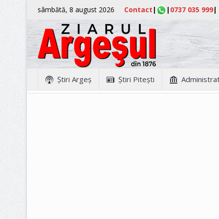
sâmbătă, 8 august 2026
Contact
|
|
0737 035 999
|
Ştiri Argeş
Ştiri Piteşti
Administrat