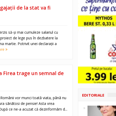
jații de la stat va fi
terzis să-și mai cumuleze salariul cu
proiect de lege pus în dezbatere la
na martie. Potrivit unei declarații a
ore
a Firea trage un semnal de
EDITORIALE
„Românii vor munci toatā viata, pânā nu
ra sānātosi de pensie! Asta vrea
 După ce ne-a acuzat că dezinformām d...