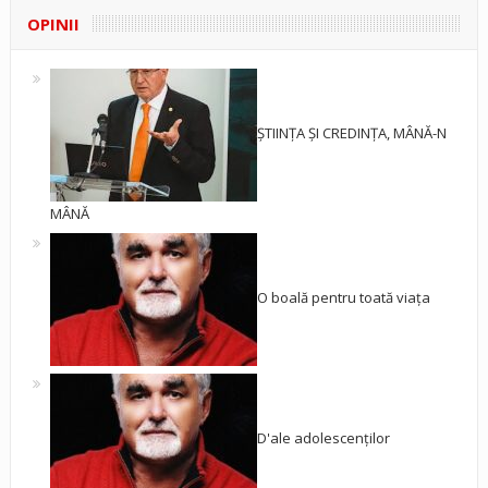
OPINII
ȘTIINȚA ȘI CREDINȚA, MÂNĂ-N
MÂNĂ
O boală pentru toată viața
D'ale adolescenților