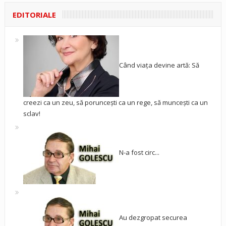
EDITORIALE
Când viața devine artă: Să
creezi ca un zeu, să poruncești ca un rege, să muncești ca un
sclav!
N-a fost circ...
Au dezgropat securea