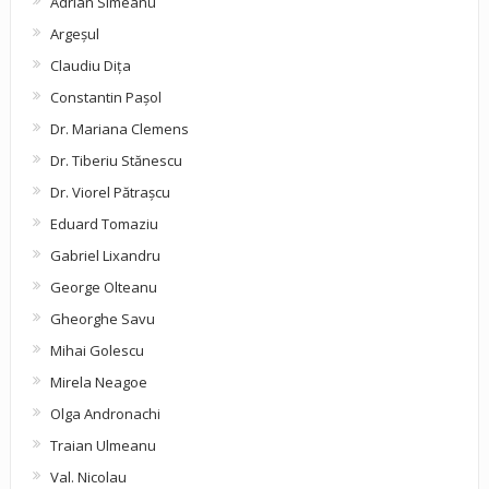
Adrian Simeanu
Argeşul
Claudiu Diţa
Constantin Pașol
Dr. Mariana Clemens
Dr. Tiberiu Stănescu
Dr. Viorel Pătraşcu
Eduard Tomaziu
Gabriel Lixandru
George Olteanu
Gheorghe Savu
Mihai Golescu
Mirela Neagoe
Olga Andronachi
Traian Ulmeanu
Val. Nicolau