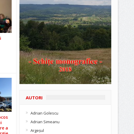
i
AUTORI
Adrian Golescu
ocos
Adrian Simeanu
i
re a
Argeşul
rgie