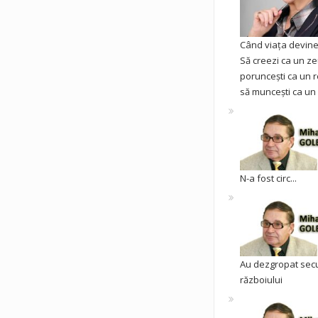
Când viața devine 
Să creezi ca un ze
poruncești ca un r
să muncești ca un 
N-a fost circ...
Au dezgropat sec
războiului