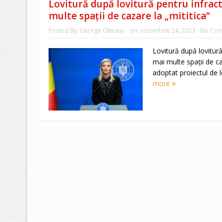
Lovitură după lovitură pentru infract
multe spații de cazare la „mititica”
Posted By:
George Olteanu
on:
octombrie 24, 2023
No Co
Lovitură după lovitură
mai multe spații de ca
adoptat proiectul de le
more