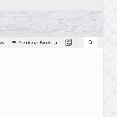
geș
Premiile de Excelență