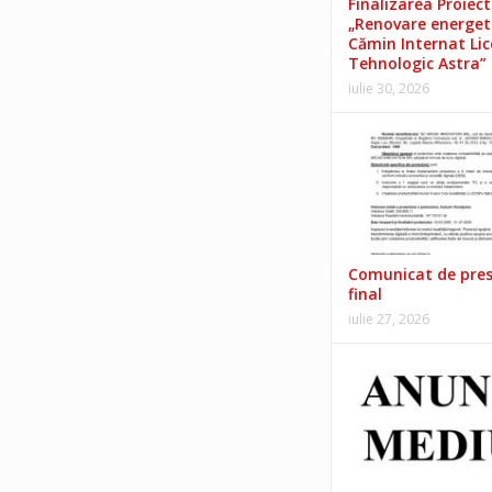
Finalizarea Proiect
„Renovare energet
Cămin Internat Lic
Tehnologic Astra”
iulie 30, 2026
Comunicat de pre
final
iulie 27, 2026