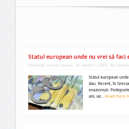
Statul european unde nu vrei să faci 
Posted By:
George Olteanu
on:
martie 11, 2024
No Commen
Statul european unde 
dau. Recent, în Greci
evazioniști. Pedepsele
ani, iar...
Read more