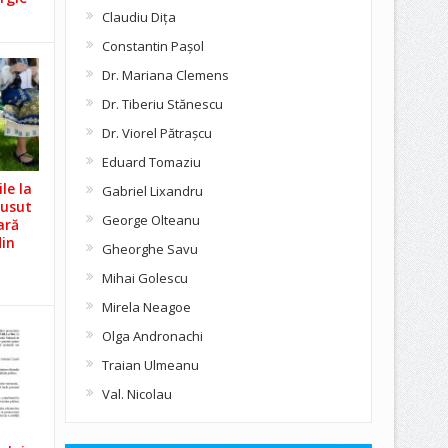
Claudiu Diţa
Constantin Pașol
Dr. Mariana Clemens
Dr. Tiberiu Stănescu
Dr. Viorel Pătraşcu
Eduard Tomaziu
le la
Gabriel Lixandru
Cusut
George Olteanu
ară
din
Gheorghe Savu
Mihai Golescu
Mirela Neagoe
Olga Andronachi
Traian Ulmeanu
Val. Nicolau