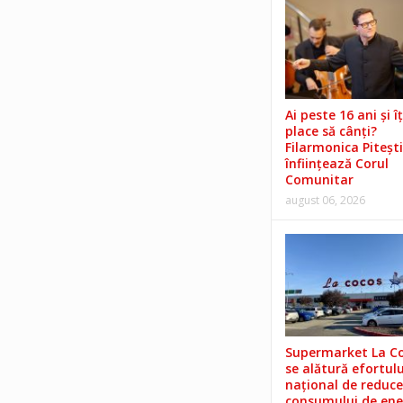
Ai peste 16 ani și îț
place să cânți?
Filarmonica Pitești
înființează Corul
Comunitar
august 06, 2026
Supermarket La C
se alătură efortulu
național de reduce
consumului de ene