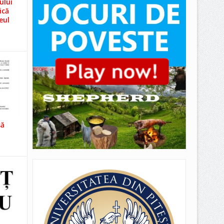
ului
ică
eul
să