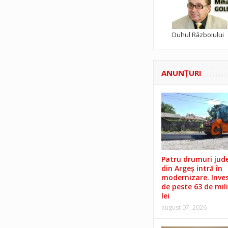
Duhul Războiului
ANUNŢURI
Patru drumuri jud
din Argeș intră în
modernizare. Invest
de peste 63 de mil
lei
august 07, 2026