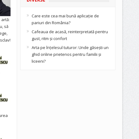
Care este cea mai bună aplicație de
artă:
pariuri din România?
u, să
Cafeaua de acasă, reinterpretată pentru
ege,
gust, ritm și confort
sclav!
Arta pe înțelesul tuturor: Unde găsești un
ghid online prietenos pentru familii și
liceeni?
urea