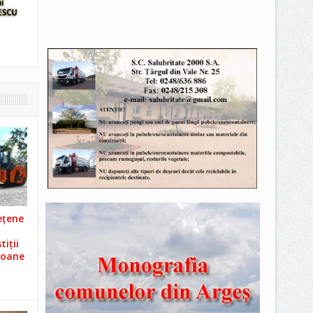
ețene
iții
ioane