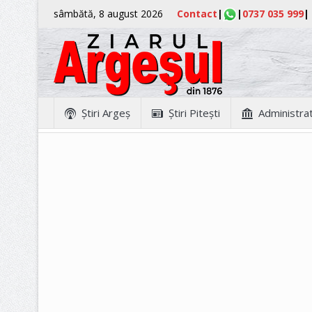
sâmbătă, 8 august 2026
Contact
|
|
0737 035 999
|
Ştiri Argeş
Ştiri Piteşti
Administrat