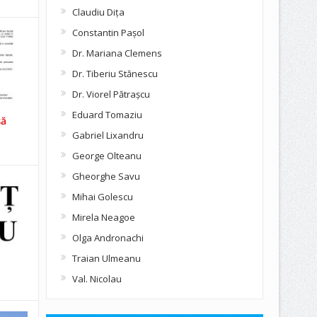
Claudiu Diţa
Constantin Pașol
Dr. Mariana Clemens
Dr. Tiberiu Stănescu
Dr. Viorel Pătraşcu
Eduard Tomaziu
să
Gabriel Lixandru
George Olteanu
Gheorghe Savu
Mihai Golescu
Mirela Neagoe
Olga Andronachi
Traian Ulmeanu
Val. Nicolau