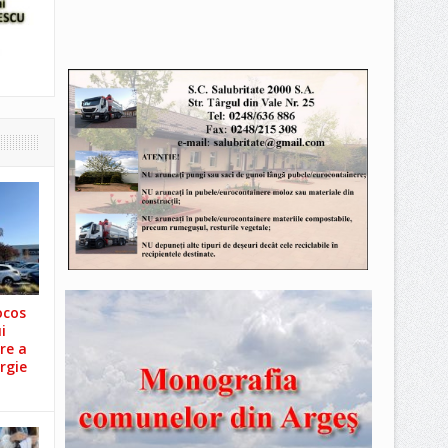
ocos
i
re a
rgie