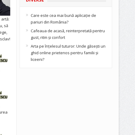
Care este cea mai bună aplicație de
artă:
pariuri din România?
u, să
Cafeaua de acasă, reinterpretată pentru
ege,
gust, ritm și confort
sclav!
Arta pe înțelesul tuturor: Unde găsești un
ghid online prietenos pentru familii și
liceeni?
urea