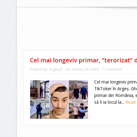
Cel mai longeviv primar, “terorizat” 
Posted By:
Argeşul
on:
martie 29, 2024
1 Comment
Cel mai longeviv prim
TikToker în Argeș. Gh
primar din România, e
să îi ia locul la...
Read