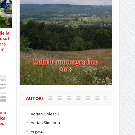
le la
Cusut
ară
din
AUTORI
ului
Adrian Golescu
ică
Adrian Simeanu
eul
Argeşul