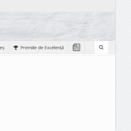
geș
Premiile de Excelență