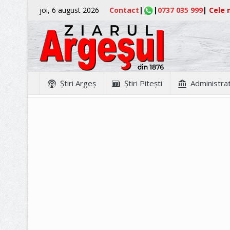
joi, 6 august 2026
Contact
|
|
0737 035 999
|
Cele m
Ştiri Argeş
Ştiri Piteşti
Administrat