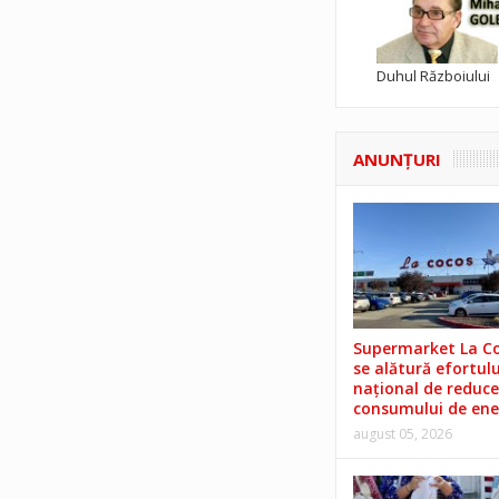
Duhul Războiului
ANUNŢURI
Supermarket La C
se alătură efortulu
național de reduce
consumului de ene
august 05, 2026