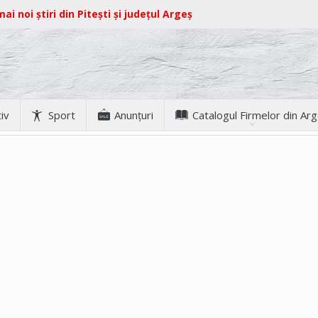
ai noi știri din Pitești și județul Argeș
iv
Sport
Anunţuri
Catalogul Firmelor din Ar