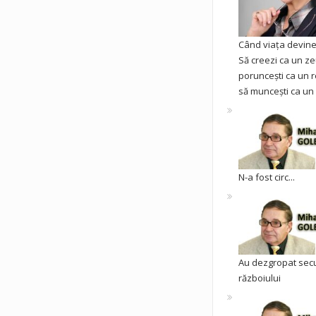
Când viața devine 
Să creezi ca un ze
poruncești ca un r
să muncești ca un 
N-a fost circ...
Au dezgropat sec
războiului