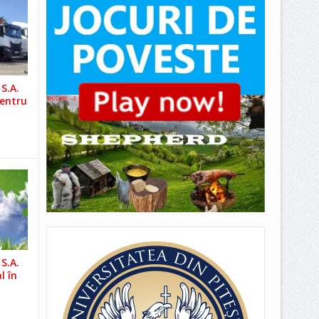
S.A.
pentru
S.A.
l în