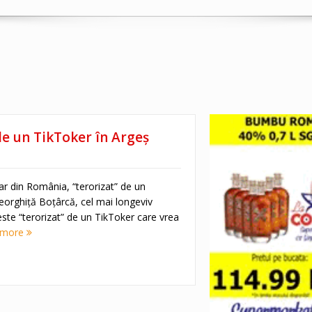
de un TikToker în Argeș
ar din România, “terorizat” de un
eorghiță Boțârcă, cel mai longeviv
ste “terorizat” de un TikToker care vrea
 more