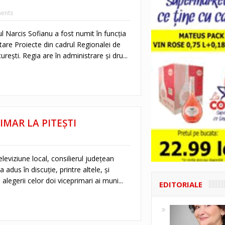
ents
lul Narcis Sofianu a fost numit în funcția
are Proiecte din cadrul Regionalei de
rești. Regia are în administrare și dru...
IMAR LA PITEȘTI
eleviziune local, consilierul județean
a adus în discuție, printre altele, și
alegerii celor doi viceprimari ai muni...
EDITORIALE