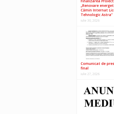
Finalizarea Proiect
„Renovare energet
Cămin Internat Lic
Tehnologic Astra”
iulie 30, 2026
Comunicat de pre
final
iulie 27, 2026