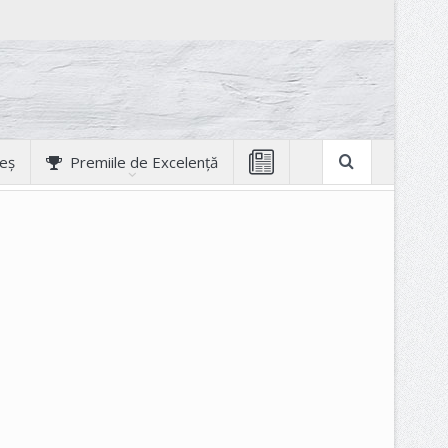
geș
Premiile de Excelență