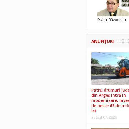
Duhul Războiului
ANUNŢURI
Patru drumuri jud
din Argeș intră în
modernizare. Invest
de peste 63 de mil
lei
august 07, 2026