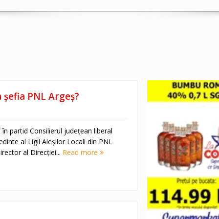
a şefia PNL Argeş?
” în partid Consilierul județean liberal
dinte al Ligii Aleşilor Locali din PNL
ector al Direcţiei...
Read more