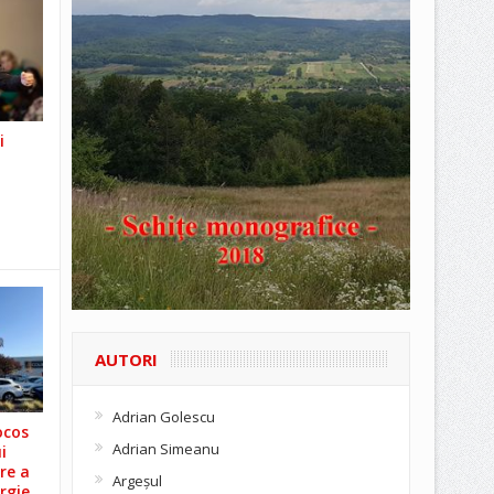
i
AUTORI
Adrian Golescu
ocos
Adrian Simeanu
i
re a
Argeşul
rgie