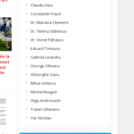
Claudiu Diţa
Constantin Pașol
Dr. Mariana Clemens
Dr. Tiberiu Stănescu
Dr. Viorel Pătraşcu
Eduard Tomaziu
le la
Gabriel Lixandru
Cusut
George Olteanu
ară
din
Gheorghe Savu
Mihai Golescu
Mirela Neagoe
Olga Andronachi
Traian Ulmeanu
Val. Nicolau