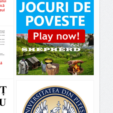
ului
ică
eul
să