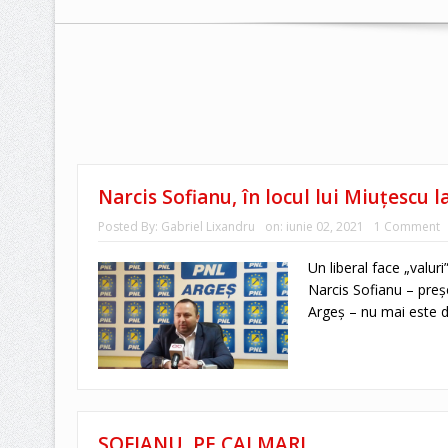
Narcis Sofianu, în locul lui Miuţescu l
Posted By:
Gabriel Lixandru
on:
iunie 02, 2021
1 Comment
Un liberal face „valuri
Narcis Sofianu – preşe
Argeş – nu mai este dir
SOFIANU, PE CAI MARI…