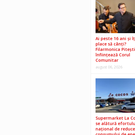
Ai peste 16 ani și îț
place să cânți?
Filarmonica Pitești
înființează Corul
Comunitar
august 06, 2026
Supermarket La C
se alătură efortulu
național de reduce
consumului de ene