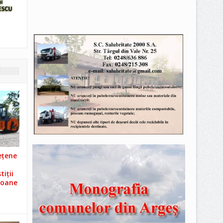
ețene
iții
ioane