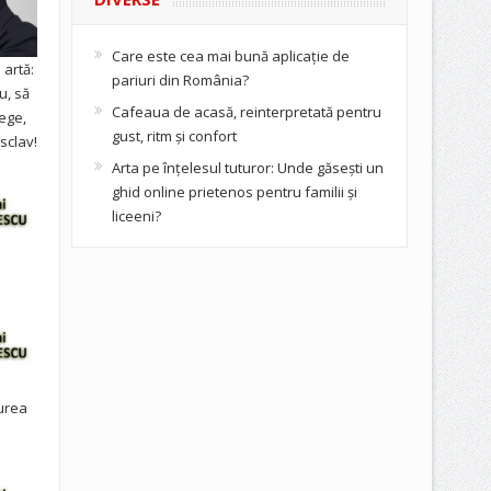
Care este cea mai bună aplicație de
artă:
pariuri din România?
u, să
Cafeaua de acasă, reinterpretată pentru
ege,
gust, ritm și confort
sclav!
Arta pe înțelesul tuturor: Unde găsești un
ghid online prietenos pentru familii și
liceeni?
urea