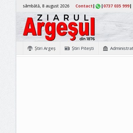
sâmbătă, 8 august 2026
Contact
|
|
0737 035 999
|
Ştiri Argeş
Ştiri Piteşti
Administrat