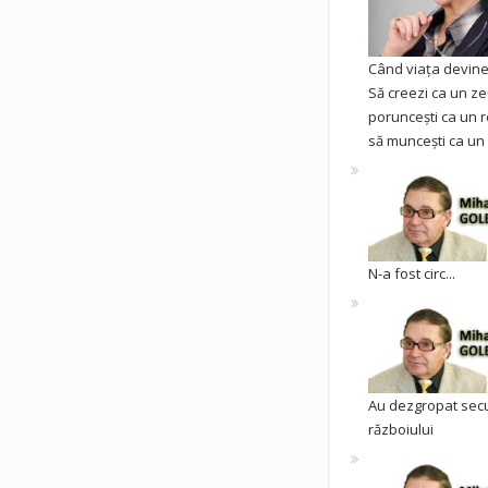
Când viața devine 
Să creezi ca un ze
poruncești ca un r
să muncești ca un 
N-a fost circ...
Au dezgropat sec
războiului