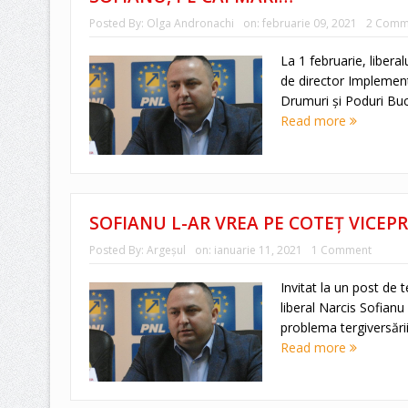
Posted By:
Olga Andronachi
on:
februarie 09, 2021
2 Comm
La 1 februarie, libera
de director Implement
Drumuri și Poduri Bucu
Read more
SOFIANU L-AR VREA PE COTEȚ VICEPR
Posted By:
Argeşul
on:
ianuarie 11, 2021
1 Comment
Invitat la un post de t
liberal Narcis Sofianu 
problema tergiversării 
Read more