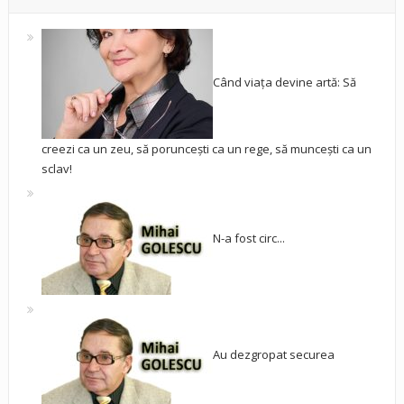
Când viața devine artă: Să
creezi ca un zeu, să poruncești ca un rege, să muncești ca un
sclav!
N-a fost circ...
Au dezgropat securea