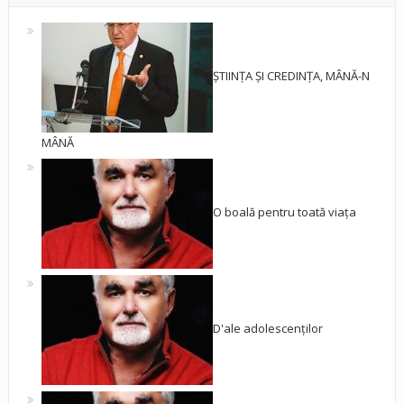
ȘTIINȚA ȘI CREDINȚA, MÂNĂ-N
MÂNĂ
O boală pentru toată viața
D'ale adolescenților