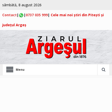
sâmbătă, 8 august 2026
Contact
|
|
0737 035 999
|
Cele mai noi știri din Pitești și
județul Argeș
Menu