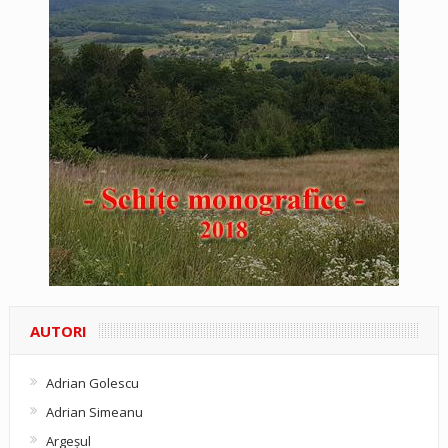
AUTORI
Adrian Golescu
Adrian Simeanu
Argeşul