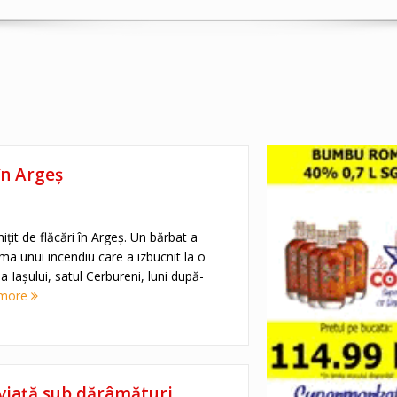
în Argeș
ițit de flăcări în Argeș. Un bărbat a
ma unui incendiu care a izbucnit la o
Iașului, satul Cerbureni, luni după-
 more
ă viață sub dărâmături