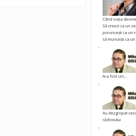
Când viața devine 
Să creezi ca un ze
poruncești ca un r
să muncești ca un 
N-a fost circ...
Au dezgropat sec
războiului