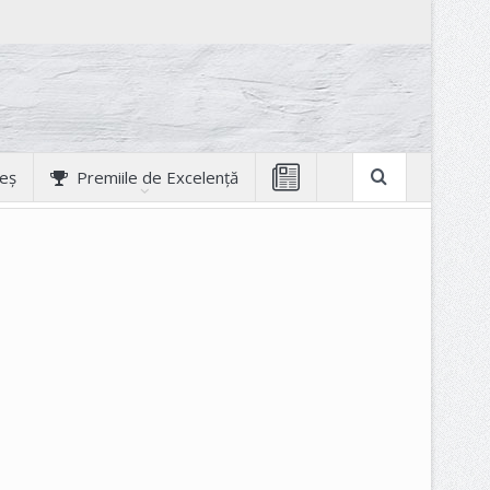
geș
Premiile de Excelență