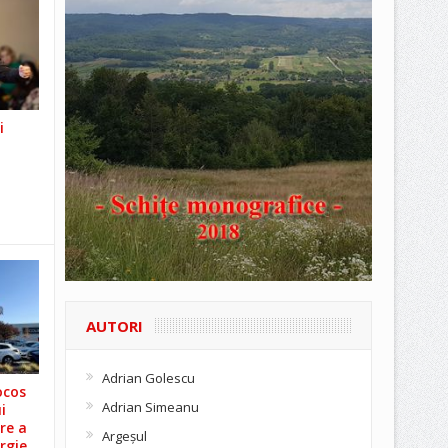
i
AUTORI
Adrian Golescu
ocos
Adrian Simeanu
i
re a
Argeşul
rgie