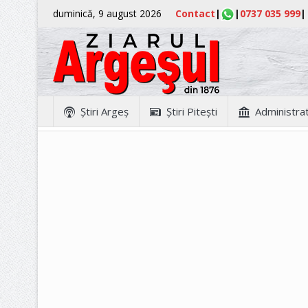
duminică, 9 august 2026
Contact
|
|
0737 035 999
|
Ştiri Argeş
Ştiri Piteşti
Administrat