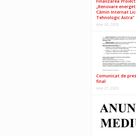
Finalizarea Proiect
„Renovare energet
Cămin Internat Lic
Tehnologic Astra”
iulie 30, 2026
Comunicat de pre
final
iulie 27, 2026