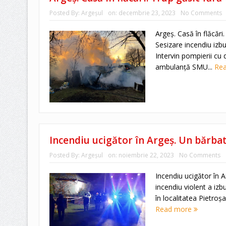
Posted By:
Argeşul
on:
decembrie 23, 2023
No Comments
Argeș. Casă în flăcări
Sesizare incendiu izbu
Intervin pompierii cu 
ambulanță SMU...
Re
Incendiu ucigător în Argeș. Un bărbat
Posted By:
Argeşul
on:
noiembrie 22, 2023
No Comments
Incendiu ucigător în A
incendiu violent a izb
în localitatea Pietroșa
Read more