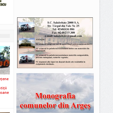
ețene
iții
ioane