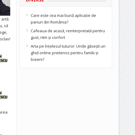
Care este cea mai bună aplicație de
artă:
pariuri din România?
u, să
Cafeaua de acasă, reinterpretată pentru
ege,
gust, ritm și confort
sclav!
Arta pe înțelesul tuturor: Unde găsești un
ghid online prietenos pentru familii și
liceeni?
urea