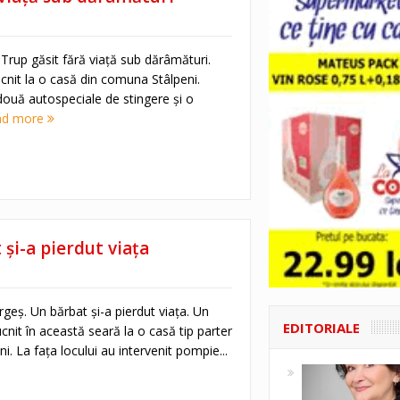
. Trup găsit fără viață sub dărâmături.
cnit la o casă din comuna Stâlpeni.
două autospeciale de stingere și o
ad more
 și-a pierdut viața
rgeș. Un bărbat și-a pierdut viața. Un
EDITORIALE
ucnit în această seară la o casă tip parter
ni. La fața locului au intervenit pompie...