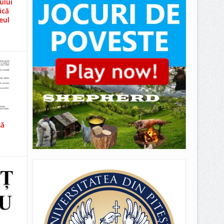
ului
ică
eul
să