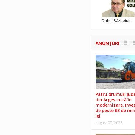
Duhul Războiului
ANUNŢURI
Patru drumuri jud
din Argeș intră în
modernizare. Invest
de peste 63 de mil
lei
august 07, 2026