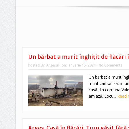
Un bărbat a murit înghițit de flăcări 
Posted By:
Argeşul
on:
ianuarie 15, 2024
No Comments
Un bărbat a murit îngh
murit carbonizat în ur
casă din comuna Valea 
amiază. Locu...
Read
Argeș. Casă în flăcări. Trup găsit făr