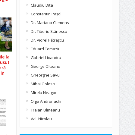
Claudiu Diţa
Constantin Pașol
Dr. Mariana Clemens
Dr. Tiberiu Stănescu
Dr. Viorel Pătraşcu
Eduard Tomaziu
le la
Gabriel Lixandru
Cusut
George Olteanu
ară
din
Gheorghe Savu
Mihai Golescu
Mirela Neagoe
Olga Andronachi
Traian Ulmeanu
Val. Nicolau