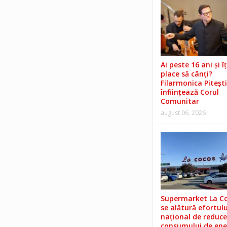
Ai peste 16 ani și îț
place să cânți?
Filarmonica Pitești
înființează Corul
Comunitar
august 06, 2026
Supermarket La C
se alătură efortulu
național de reduce
consumului de ene