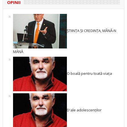
OPINII
ȘTIINȚA ȘI CREDINȚA, MÂNĂ-N
MÂNĂ
O boală pentru toată viața
D'ale adolescenților