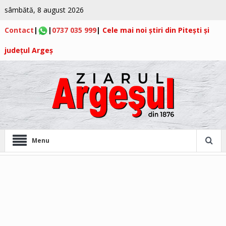
sâmbătă, 8 august 2026
Contact
|
|
0737 035 999
|
Cele mai noi știri din Pitești și
județul Argeș
Menu