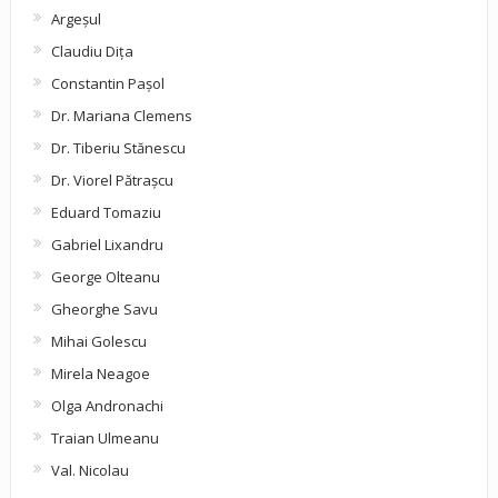
Argeşul
Claudiu Diţa
Constantin Pașol
Dr. Mariana Clemens
Dr. Tiberiu Stănescu
Dr. Viorel Pătraşcu
Eduard Tomaziu
Gabriel Lixandru
George Olteanu
Gheorghe Savu
Mihai Golescu
Mirela Neagoe
Olga Andronachi
Traian Ulmeanu
Val. Nicolau