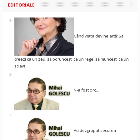
EDITORIALE
Când viața devine artă: Să
creezi ca un zeu, să poruncești ca un rege, să muncești ca un
sclav!
N-a fost circ...
Au dezgropat securea