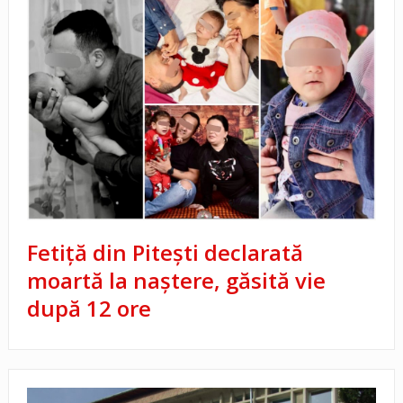
Fetiță din Pitești declarată
moartă la naștere, găsită vie
după 12 ore