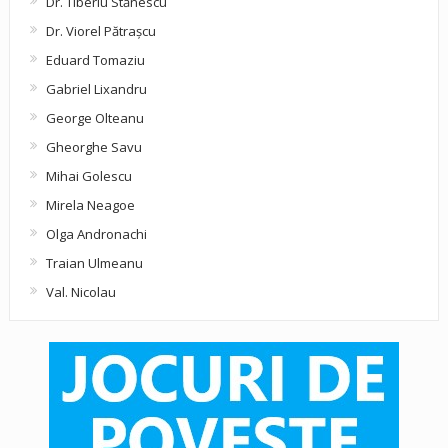
Dr. Tiberiu Stănescu
Dr. Viorel Pătraşcu
Eduard Tomaziu
Gabriel Lixandru
George Olteanu
Gheorghe Savu
Mihai Golescu
Mirela Neagoe
Olga Andronachi
Traian Ulmeanu
Val. Nicolau