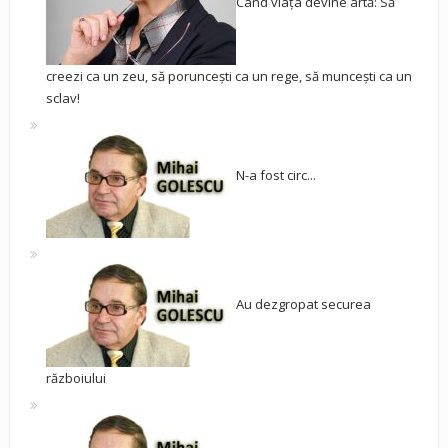
Când viața devine artă: Să
creezi ca un zeu, să poruncești ca un rege, să muncești ca un
sclav!
N-a fost circ...
Au dezgropat securea
războiului