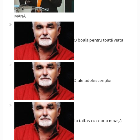
MÂNĂ
O boală pentru toată viața
D'ale adolescenților
La taifas cu coana moașă