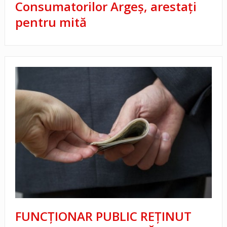
Consumatorilor Argeş, arestați
pentru mită
FUNCȚIONAR PUBLIC REȚINUT