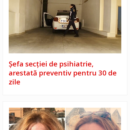
Șefa secției de psihiatrie,
arestată preventiv pentru 30 de
zile