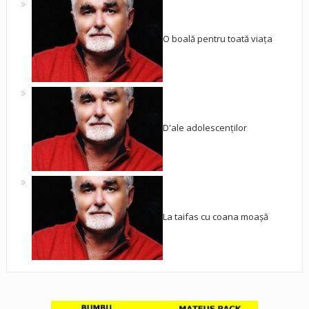
O boală pentru toată viața
D'ale adolescenților
La taifas cu coana moașă