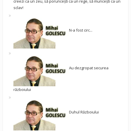
creezi ca un zeu, să poruncești ca un rege, să muncești ca un
sclav!
N-a fost circ...
Au dezgropat securea
războiului
Duhul Războiului