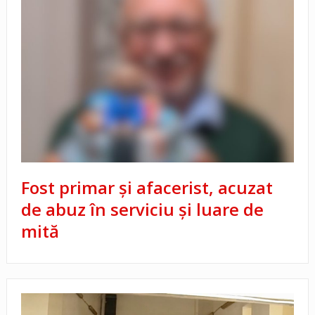
Fost primar și afacerist, acuzat
de abuz în serviciu şi luare de
mită