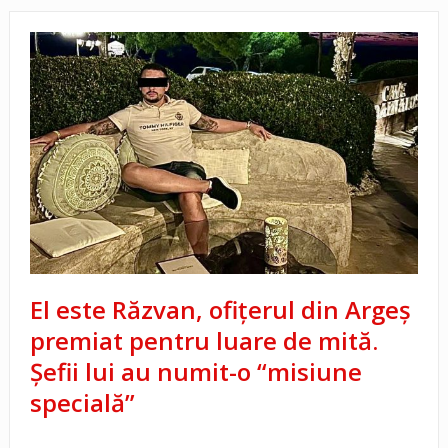
El este Răzvan, ofițerul din Argeș
premiat pentru luare de mită.
Șefii lui au numit-o “misiune
specială”