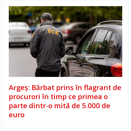
Argeș: Bărbat prins în flagrant de
procurori în timp ce primea o
parte dintr-o mită de 5.000 de
euro