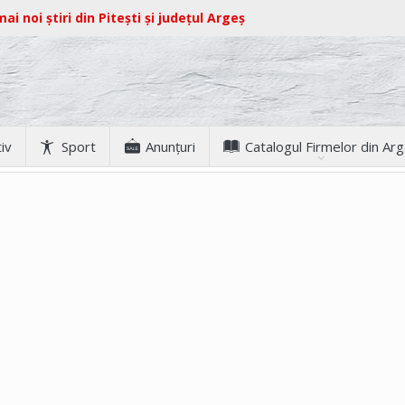
ai noi știri din Pitești și județul Argeș
iv
Sport
Anunţuri
Catalogul Firmelor din Ar