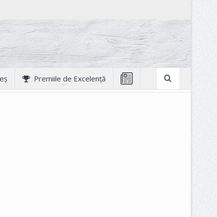
geș
Premiile de Excelență