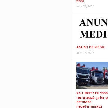
final
iulie 27, 2026
ANUNŢ DE MEDIU
iulie 27, 2026
SALUBRITATE 2000 
recrutează șofer 
perioadă
nedeterminată