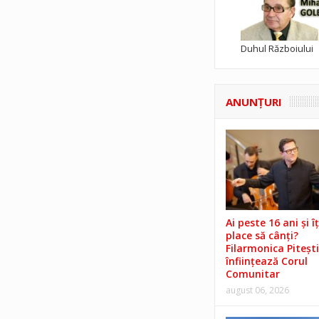
Duhul Războiului
ANUNŢURI
Ai peste 16 ani și îț
place să cânți?
Filarmonica Pitești
înființează Corul
Comunitar
august 06, 2026