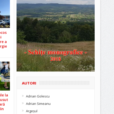
ocos
i
re a
rgie
AUTORI
le la
Adrian Golescu
Cusut
Adrian Simeanu
ară
din
Argeşul