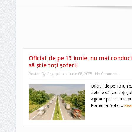
Oficial: de pe 13 iunie, nu mai conduc
să știe toți șoferii
Posted By:
Argeşul
on:
iunie 08, 2025
No Comments
Oficial: de pe 13 iun
trebuie să știe toți ș
vigoare pe 13 iunie și
România. Șofer...
Rea