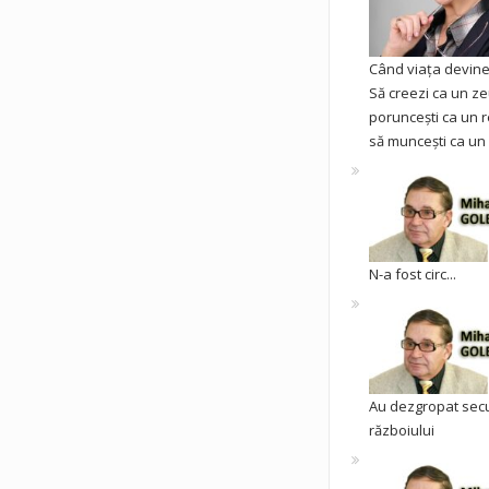
Când viața devine 
Să creezi ca un ze
poruncești ca un r
să muncești ca un 
N-a fost circ...
Au dezgropat sec
războiului