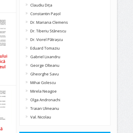
Claudiu Diţa
Constantin Pașol
Dr. Mariana Clemens
Dr. Tiberiu Stănescu
Dr. Viorel Pătraşcu
Eduard Tomaziu
ului
Gabriel Lixandru
ică
George Olteanu
eul
Gheorghe Savu
Mihai Golescu
Mirela Neagoe
Olga Andronachi
Traian Ulmeanu
Val. Nicolau
să