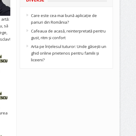
Care este cea mai bună aplicație de
artă:
pariuri din România?
u, să
Cafeaua de acasă, reinterpretată pentru
ege,
gust, ritm și confort
sclav!
Arta pe înțelesul tuturor: Unde găsești un
ghid online prietenos pentru familii și
liceeni?
urea