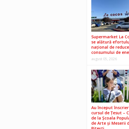
Supermarket La C
se alătură efortulu
național de reduce
consumului de ene
august 05, 2026
Au început înscrieri
cursul de Țesut – 
de la Școala Popul
de Arte și Meserii 
Pitești