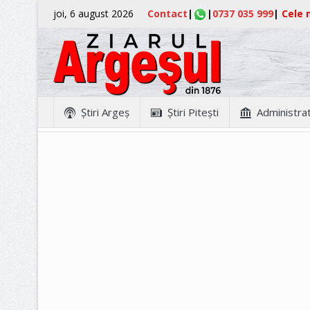
joi, 6 august 2026
Contact
|
|
0737 035 999
|
Cele m
Ştiri Argeş
Ştiri Piteşti
Administrat