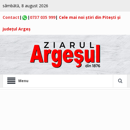
sâmbătă, 8 august 2026
Contact
|
|
0737 035 999
|
Cele mai noi știri din Pitești și
județul Argeș
Menu