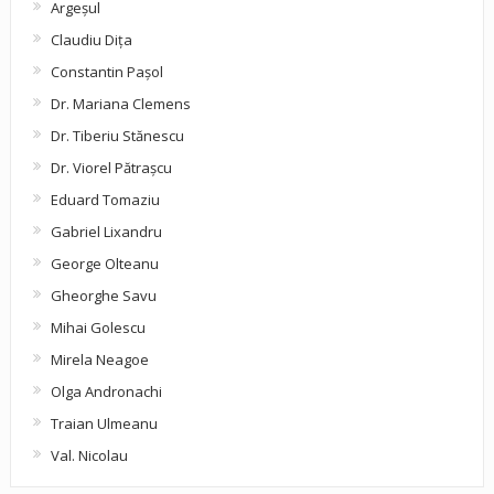
Argeşul
Claudiu Diţa
Constantin Pașol
Dr. Mariana Clemens
Dr. Tiberiu Stănescu
Dr. Viorel Pătraşcu
Eduard Tomaziu
Gabriel Lixandru
George Olteanu
Gheorghe Savu
Mihai Golescu
Mirela Neagoe
Olga Andronachi
Traian Ulmeanu
Val. Nicolau