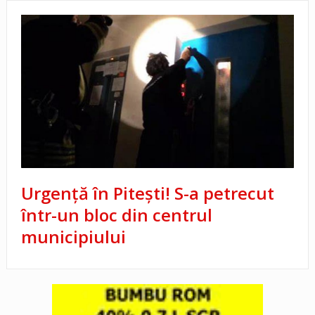
Urgență în Pitești! S-a petrecut
într-un bloc din centrul
municipiului