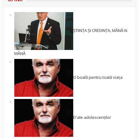
ȘTIINȚA ȘI CREDINȚA, MÂNĂ-N
MÂNĂ
O boală pentru toată viața
D'ale adolescenților