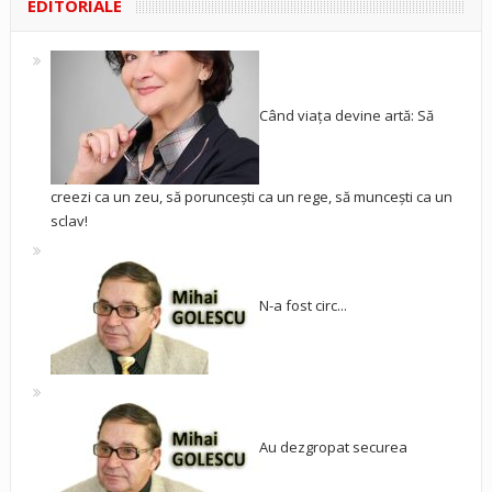
EDITORIALE
Când viața devine artă: Să
creezi ca un zeu, să poruncești ca un rege, să muncești ca un
sclav!
N-a fost circ...
Au dezgropat securea