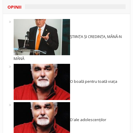
OPINII
ȘTIINȚA ȘI CREDINȚA, MÂNĂ-N
MÂNĂ
O boală pentru toată viața
D'ale adolescenților