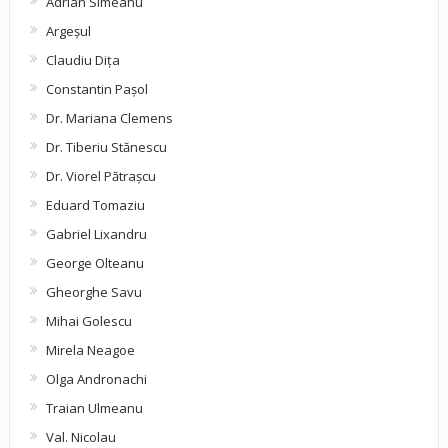
Adrian Simeanu
Argeşul
Claudiu Diţa
Constantin Pașol
Dr. Mariana Clemens
Dr. Tiberiu Stănescu
Dr. Viorel Pătraşcu
Eduard Tomaziu
Gabriel Lixandru
George Olteanu
Gheorghe Savu
Mihai Golescu
Mirela Neagoe
Olga Andronachi
Traian Ulmeanu
Val. Nicolau