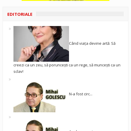
EDITORIALE
Când viața devine artă: Să
creezi ca un zeu, să poruncești ca un rege, să muncești ca un
sclav!
N-a fost circ...