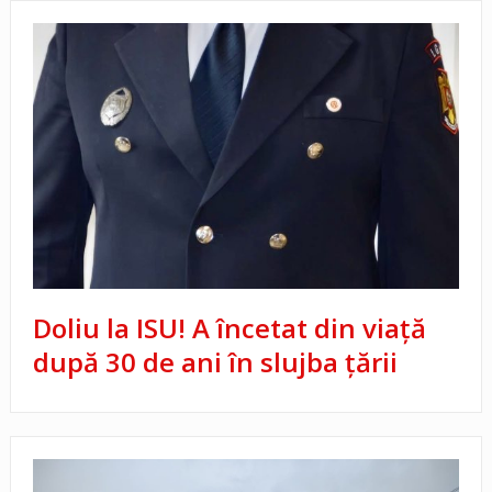
Doliu la ISU! A încetat din viață
după 30 de ani în slujba țării