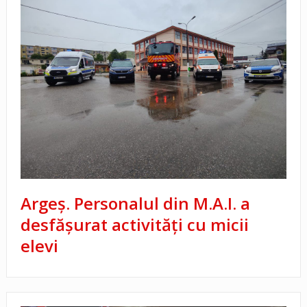
Argeş. Personalul din M.A.I. a
desfăşurat activităţi cu micii
elevi