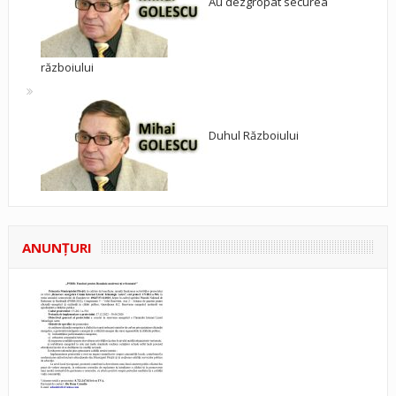
Au dezgropat securea
războiului
Duhul Războiului
ANUNŢURI