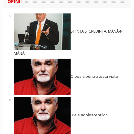
OPINII
ȘTIINȚA ȘI CREDINȚA, MÂNĂ-N
MÂNĂ
O boală pentru toată viața
D'ale adolescenților