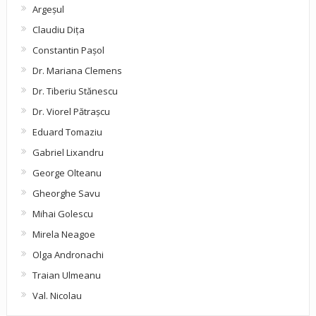
Argeşul
Claudiu Diţa
Constantin Pașol
Dr. Mariana Clemens
Dr. Tiberiu Stănescu
Dr. Viorel Pătraşcu
Eduard Tomaziu
Gabriel Lixandru
George Olteanu
Gheorghe Savu
Mihai Golescu
Mirela Neagoe
Olga Andronachi
Traian Ulmeanu
Val. Nicolau