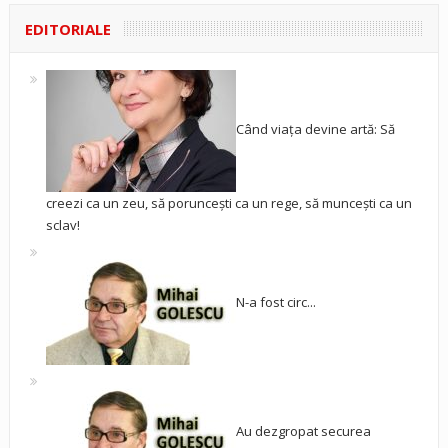
EDITORIALE
Când viața devine artă: Să
creezi ca un zeu, să poruncești ca un rege, să muncești ca un
sclav!
N-a fost circ...
Au dezgropat securea