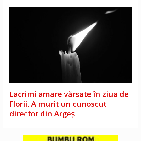
Lacrimi amare vărsate în ziua de
Florii. A murit un cunoscut
director din Argeș