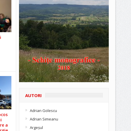
i
AUTORI
Adrian Golescu
ocos
Adrian Simeanu
i
re a
Argeşul
rgie