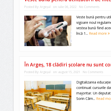
Posted By:
Argeşul
on:
iulie 06, 2022
No Comments
Veste bună pentru utili
vigoare noul regulame
vestea bună fiind ace
încă 1...
Read more
În Argeș, 18 clădiri școlare nu sunt co
Posted By:
Argeşul
on:
august 15, 2021
No Comments
Digitalizarea educație
continuat cursurile da
majoritar. Un deputat 
Sorin Câm...
Read mo