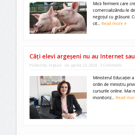
Micii fermierii care cr
comercializându-le di
negoțul cu grăsunii. C
cit...
Read more
Câţi elevi argeșeni nu au Internet s
Posted By:
Argeşul
on:
aprilie 23, 2020
3 Comments
Ministerul Educației 
ordin de ministru privi
cursurile online. Mai m
monitoriz...
Read mo