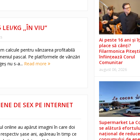
LEI/KG ,,ÎN VIU”
s
Ai peste 16 ani și îț
place să cânți?
cum calcule pentru vânzarea profitabilă
Filarmonica Pitești
n meniul pascal. Pe platformele de vânzări
înființează Corul
Comunitar
geș nu s-a...
Read more
august 06, 2026
SCENE DE SEX PE INTERNET
Supermarket La C
iul online au apărut imagini în care doi
se alătură efortulu
național de reduce
, respectiv şase ani, apăreau în timp ce
consumului de ene