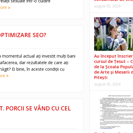
elaţii sexuale într-o clădire
august 05, 2026
more
 OPTIMIZARE SEO?
 momentul actual ați investit mulți bani
Au început înscrieri
cursul de Țesut – 
facerea, dar rezultatele de care ați
de la Școala Popul
git? Ei bine, în aceste condiții cu
de Arte și Meserii 
ore
Pitești
august 05, 2026
T. PORCII SE VÂND CU CEL