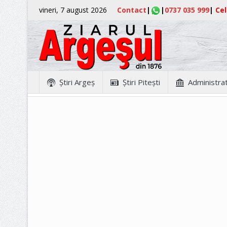
vineri, 7 august 2026
Contact
|
|
0737 035 999
|
Cel
Ştiri Argeş
Ştiri Piteşti
Administrat