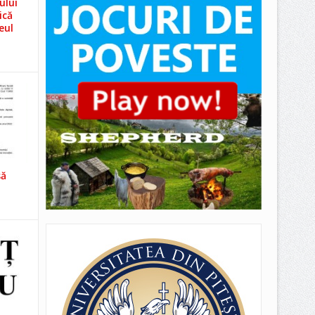
ului
ică
eul
să