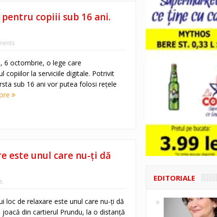
 pentru copiii sub 16 ani.
ents
i, 6 octombrie, o lege care
opiilor la serviciile digitale. Potrivit
ârsta sub 16 ani vor putea folosi rețele
ore
re este unul care nu-ți dă
EDITORIALE
s
ui loc de relaxare este unul care nu-ți dă
joacă din cartierul Prundu, la o distanță