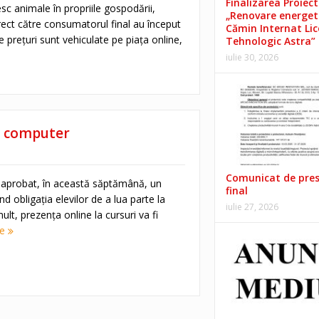
Finalizarea Proiect
esc animale în propriile gospodării,
„Renovare energet
rect către consumatorul final au început
Cămin Internat Lic
e prețuri sunt vehiculate pe piața online,
Tehnologic Astra”
iulie 30, 2026
au computer
Comunicat de pre
a aprobat, în această săptămână, un
final
nd obligația elevilor de a lua parte la
iulie 27, 2026
ult, prezența online la cursuri va fi
re