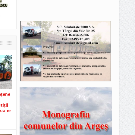
ețene
iții
ioane