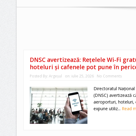
DNSC avertizează: Rețelele Wi-Fi grat
hoteluri și cafenele pot pune în peri
Posted By:
Argeşul
on:
iulie 25, 2026
No Comments
Directoratul Național
(DNSC) avertizează că 
aeroporturi, hoteluri,
expune utiliz...
Read 