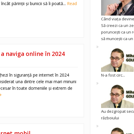
ncât părinții și bunicii să îi poată...
Read
Când viața devine 
Să creezi ca un ze
poruncești ca un r
să muncești ca un 
a naviga online în 2024
ezi în siguranță pe internet în 2024
N-a fost circ...
nsiderat una dintre cele mai mari minuni
cesar în toate domeniile și extrem de
Au dezgropat sec
războiului
ernet mobil