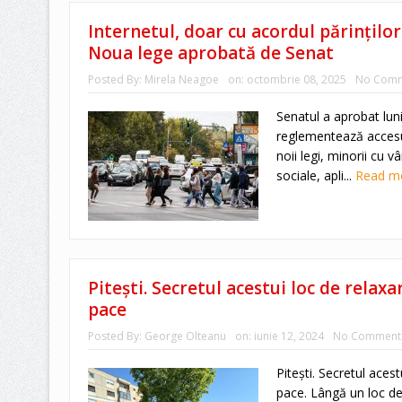
Internetul, doar cu acordul părinților
Noua lege aprobată de Senat
Posted By:
Mirela Neagoe
on:
octombrie 08, 2025
No Comm
Senatul a aprobat lun
reglementează accesul c
noii legi, minorii cu v
sociale, apli...
Read m
Pitești. Secretul acestui loc de relaxa
pace
Posted By:
George Olteanu
on:
iunie 12, 2024
No Comment
Pitești. Secretul acest
pace. Lângă un loc de 