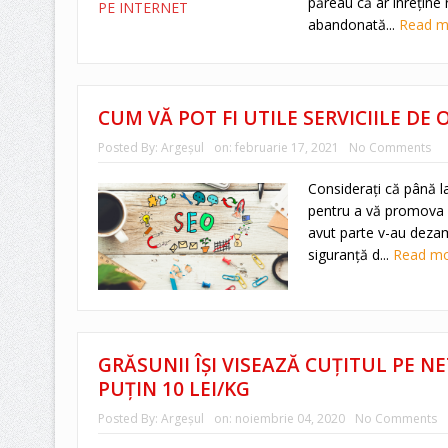
păreau că ar înreţine r
abandonată...
Read 
CUM VĂ POT FI UTILE SERVICIILE DE
Posted By:
Argeşul
on:
februarie 17, 2021
No Comments
Considerați că până la
pentru a vă promova a
avut parte v-au dezamă
siguranță d...
Read m
GRĂSUNII ÎȘI VISEAZĂ CUȚITUL PE NE
PUȚIN 10 LEI/KG
Posted By:
Argeşul
on:
noiembrie 04, 2020
No Comments