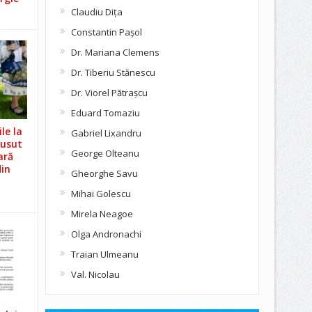
Claudiu Diţa
Constantin Pașol
Dr. Mariana Clemens
Dr. Tiberiu Stănescu
Dr. Viorel Pătraşcu
Eduard Tomaziu
le la
Gabriel Lixandru
Cusut
George Olteanu
ară
din
Gheorghe Savu
Mihai Golescu
Mirela Neagoe
Olga Andronachi
Traian Ulmeanu
Val. Nicolau