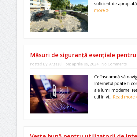
suficient de apropiată î
more
Măsuri de siguranță esențiale pentru 
Posted By:
Argeşul
on:
aprilie 09, 2024
No Comments
Ce înseamnă să navigh
Internetul poate fi co
ale lumii moderne. Ne
util în vi...
Read more
Veste bună pentru utilizatorii de int