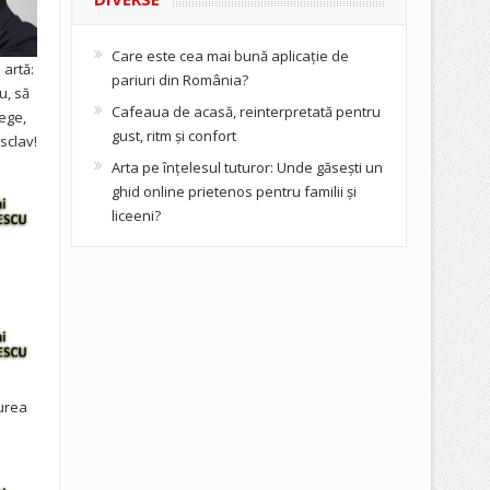
Care este cea mai bună aplicație de
artă:
pariuri din România?
u, să
Cafeaua de acasă, reinterpretată pentru
ege,
gust, ritm și confort
sclav!
Arta pe înțelesul tuturor: Unde găsești un
ghid online prietenos pentru familii și
liceeni?
urea