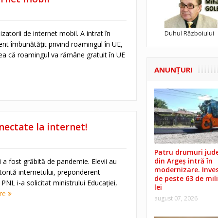
Duhul Războiului
zatorii de internet mobil. A intrat în
nt îmbunătățit privind roamingul în UE,
ea că roamingul va rămâne gratuit în UE
ANUNŢURI
nectate la internet!
Patru drumuri jud
din Argeș intră în
i a fost grăbită de pandemie. Elevii au
modernizare. Invest
torită internetului, preponderent
de peste 63 de mil
PNL i-a solicitat ministrului Educației,
lei
re
august 07, 2026