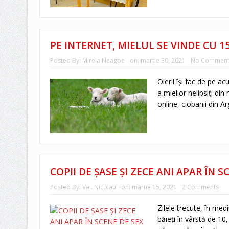
PE INTERNET, MIELUL SE VINDE CU 15 
Posted By:
Mirela Neagoe
on:
martie 30, 2021
No Comment
Oierii își fac de pe a
a mieilor nelipsiți di
online, ciobanii din Ar
COPII DE ȘASE ȘI ZECE ANI APAR ÎN 
Posted By:
Val. Nicolau
on:
martie 15, 2021
2 Comments
Zilele trecute, în med
băieţi în vârstă de 10