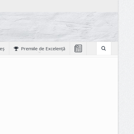
geș
Premiile de Excelență