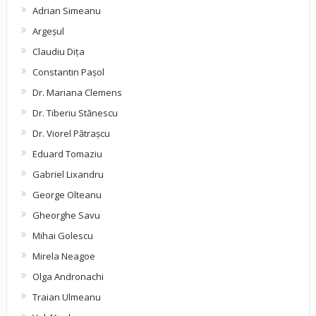
Adrian Simeanu
Argeşul
Claudiu Diţa
Constantin Pașol
Dr. Mariana Clemens
Dr. Tiberiu Stănescu
Dr. Viorel Pătraşcu
Eduard Tomaziu
Gabriel Lixandru
George Olteanu
Gheorghe Savu
Mihai Golescu
Mirela Neagoe
Olga Andronachi
Traian Ulmeanu