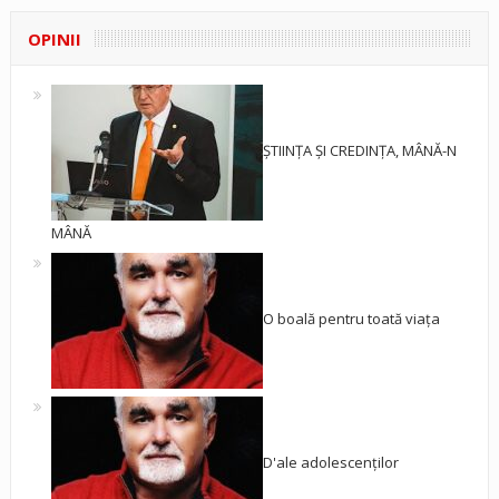
OPINII
ȘTIINȚA ȘI CREDINȚA, MÂNĂ-N
MÂNĂ
O boală pentru toată viața
D'ale adolescenților