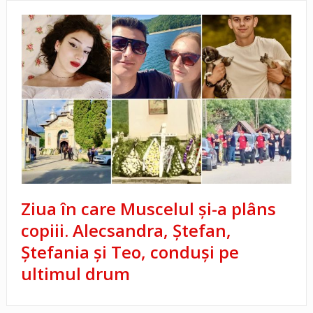
Ziua în care Muscelul și-a plâns
copiii. Alecsandra, Ștefan,
Ștefania și Teo, conduși pe
ultimul drum