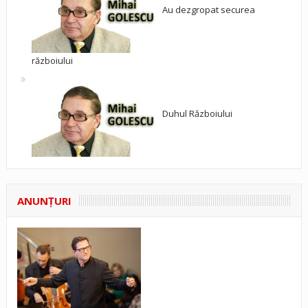
Au dezgropat securea
războiului
Duhul Războiului
ANUNŢURI