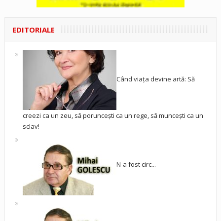
EDITORIALE
Când viața devine artă: Să
creezi ca un zeu, să poruncești ca un rege, să muncești ca un
sclav!
N-a fost circ...