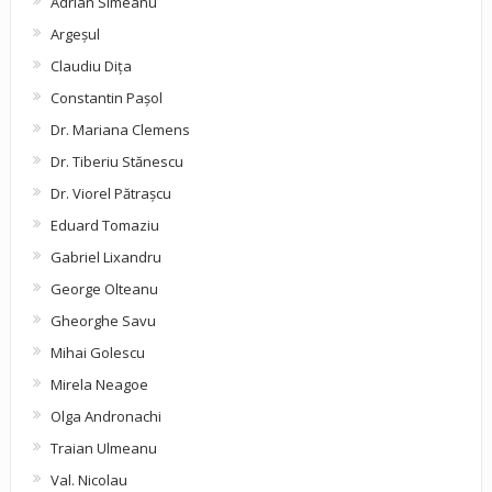
Adrian Simeanu
Argeşul
Claudiu Diţa
Constantin Pașol
Dr. Mariana Clemens
Dr. Tiberiu Stănescu
Dr. Viorel Pătraşcu
Eduard Tomaziu
Gabriel Lixandru
George Olteanu
Gheorghe Savu
Mihai Golescu
Mirela Neagoe
Olga Andronachi
Traian Ulmeanu
Val. Nicolau