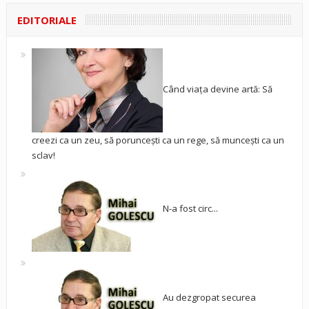
EDITORIALE
Când viața devine artă: Să
creezi ca un zeu, să poruncești ca un rege, să muncești ca un
sclav!
N-a fost circ...
Au dezgropat securea