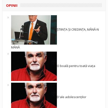
OPINII
ȘTIINȚA ȘI CREDINȚA, MÂNĂ-N
MÂNĂ
O boală pentru toată viața
D'ale adolescenților