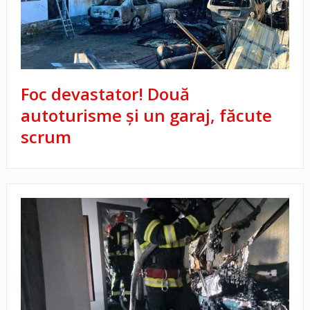
Foc devastator! Două
autoturisme și un garaj, făcute
scrum