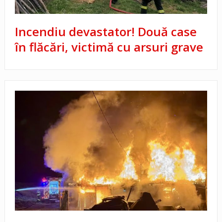
Incendiu devastator! Două case
în flăcări, victimă cu arsuri grave