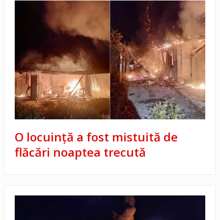
O locuință a fost mistuită de
flăcări noaptea trecută