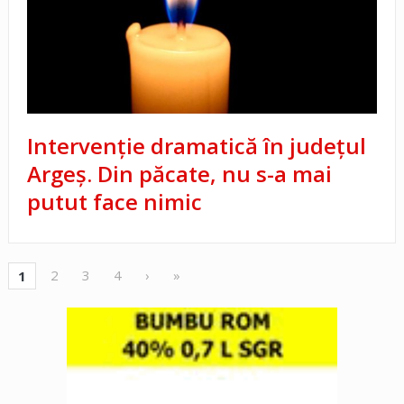
Intervenție dramatică în județul
Argeș. Din păcate, nu s-a mai
putut face nimic
2
3
4
›
»
1