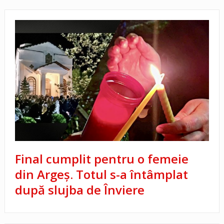
Final cumplit pentru o femeie
din Argeș. Totul s-a întâmplat
după slujba de Înviere