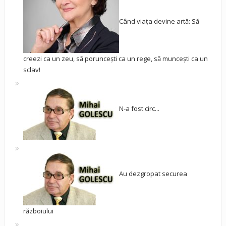
Când viața devine artă: Să
creezi ca un zeu, să poruncești ca un rege, să muncești ca un
sclav!
N-a fost circ...
Au dezgropat securea
războiului