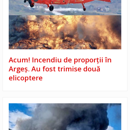
Acum! Incendiu de proporții în
Argeș. Au fost trimise două
elicoptere