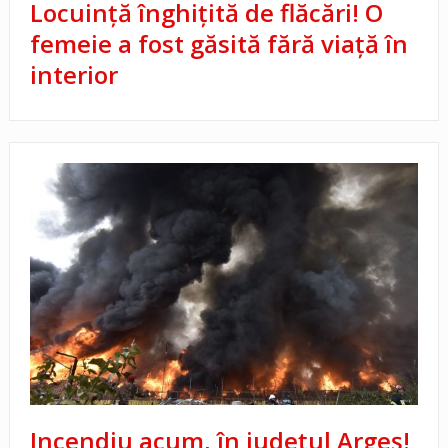
Locuință înghițită de flăcări! O
femeie a fost găsită fără viață în
interior
Incendiu acum, în județul Argeș!