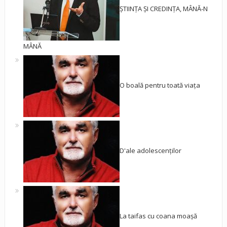
ȘTIINȚA ȘI CREDINȚA, MÂNĂ-N
MÂNĂ
O boală pentru toată viața
D'ale adolescenților
La taifas cu coana moașă