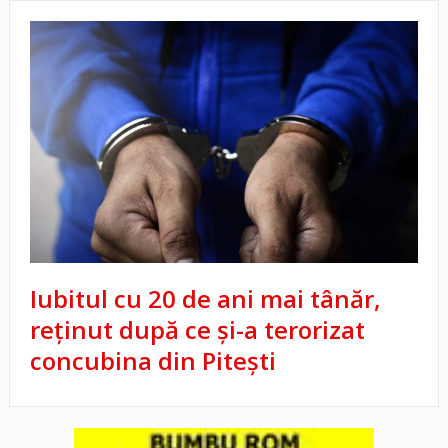
Iubitul cu 20 de ani mai tânăr,
reținut după ce și-a terorizat
concubina din Pitești