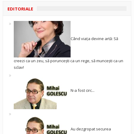
EDITORIALE
Când viața devine artă: Să
creezi ca un zeu, să poruncești ca un rege, să muncești ca un
sclav!
N-a fost circ...
Au dezgropat securea