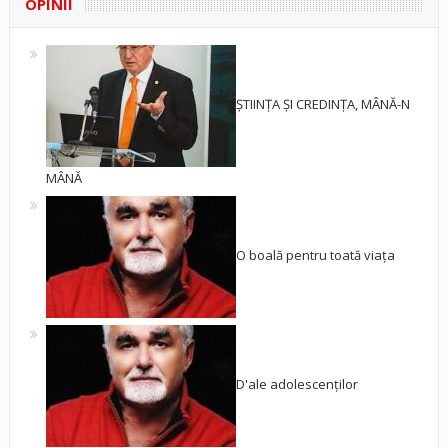
OPINII
ȘTIINȚA ȘI CREDINȚA, MÂNĂ-N
MÂNĂ
O boală pentru toată viața
D'ale adolescenților