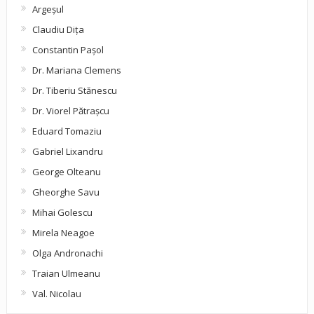
Argeşul
Claudiu Diţa
Constantin Pașol
Dr. Mariana Clemens
Dr. Tiberiu Stănescu
Dr. Viorel Pătraşcu
Eduard Tomaziu
Gabriel Lixandru
George Olteanu
Gheorghe Savu
Mihai Golescu
Mirela Neagoe
Olga Andronachi
Traian Ulmeanu
Val. Nicolau