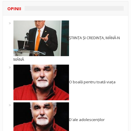
OPINII
ȘTIINȚA ȘI CREDINȚA, MÂNĂ-N
MÂNĂ
O boală pentru toată viața
D'ale adolescenților