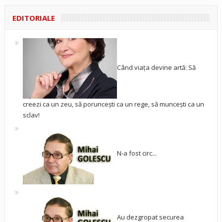
EDITORIALE
Când viața devine artă: Să
creezi ca un zeu, să poruncești ca un rege, să muncești ca un
sclav!
N-a fost circ...
Au dezgropat securea