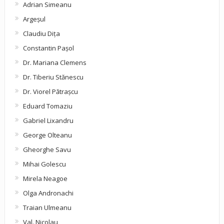
Adrian Simeanu
Argeşul
Claudiu Diţa
Constantin Pașol
Dr. Mariana Clemens
Dr. Tiberiu Stănescu
Dr. Viorel Pătraşcu
Eduard Tomaziu
Gabriel Lixandru
George Olteanu
Gheorghe Savu
Mihai Golescu
Mirela Neagoe
Olga Andronachi
Traian Ulmeanu
Val. Nicolau