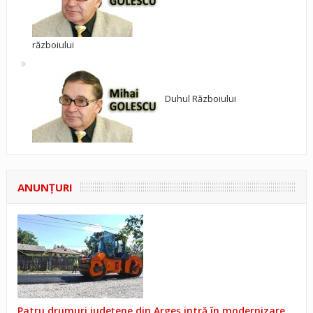
războiului
Duhul Războiului
ANUNŢURI
Patru drumuri județene din Argeș intră în modernizare.