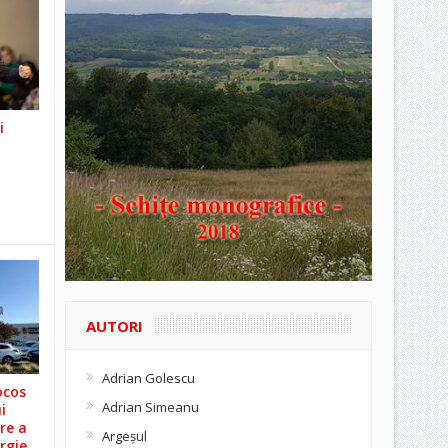
i
AUTORI
Adrian Golescu
ocos
Adrian Simeanu
i
re a
Argeşul
rgie