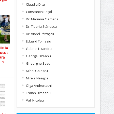
Claudiu Diţa
Constantin Pașol
Dr. Mariana Clemens
Dr. Tiberiu Stănescu
Dr. Viorel Pătraşcu
Eduard Tomaziu
le la
Gabriel Lixandru
Cusut
George Olteanu
ară
din
Gheorghe Savu
Mihai Golescu
Mirela Neagoe
Olga Andronachi
Traian Ulmeanu
Val. Nicolau