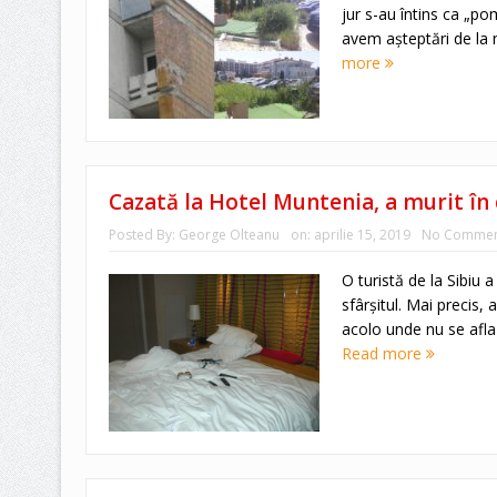
jur s-au întins ca „p
avem aşteptări de la 
more
Cazată la Hotel Muntenia, a murit în
Posted By:
George Olteanu
on:
aprilie 15, 2019
No Commen
O turistă de la Sibiu a 
sfârşitul. Mai precis,
acolo unde nu se afla 
Read more