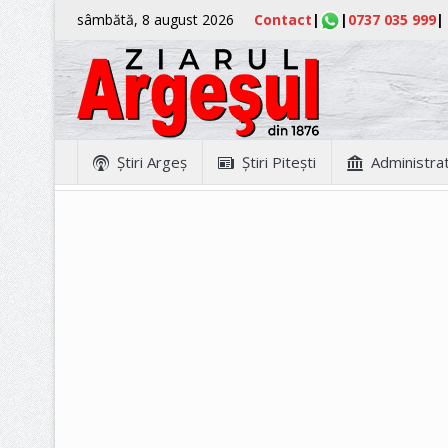
sâmbătă, 8 august 2026
Contact
|
|
0737 035 999
|
Ştiri Argeş
Ştiri Piteşti
Administrat