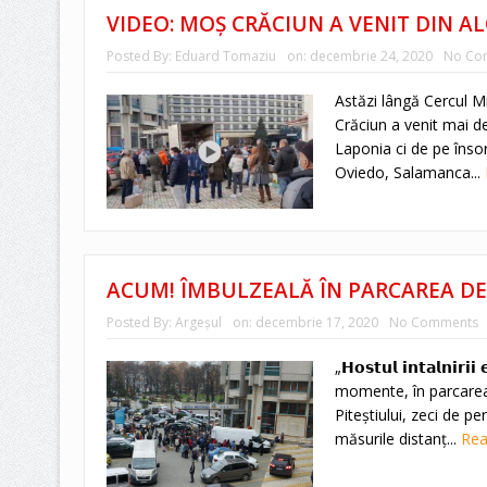
VIDEO: MOȘ CRĂCIUN A VENIT DIN AL
Posted By:
Eduard Tomaziu
on:
decembrie 24, 2020
No Co
Astăzi lângă Cercul M
Crăciun a venit mai d
Laponia ci de pe însor
Oviedo, Salamanca...
ACUM! ÎMBULZEALĂ ÎN PARCAREA D
Posted By:
Argeşul
on:
decembrie 17, 2020
No Comments
„𝗛𝗼𝘀𝘁𝘂𝗹 𝗶𝗻𝘁𝗮𝗹𝗻𝗶𝗿
momente, în parcarea 
Piteștiului, zeci de p
măsurile distanț...
Re