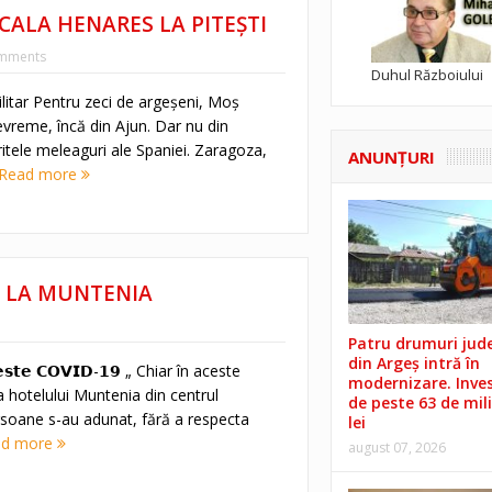
CALA HENARES LA PITEȘTI
mments
Duhul Războiului
ilitar Pentru zeci de argeșeni, Moș
evreme, încă din Ajun. Dar nu din
itele meleaguri ale Spaniei. Zaragoza,
ANUNŢURI
Read more
E LA MUNTENIA
Patru drumuri jud
din Argeș intră în
𝗶𝗶 𝗲𝘀𝘁𝗲 𝗖𝗢𝗩𝗜𝗗-𝟭𝟵 „ Chiar în aceste
modernizare. Invest
hotelului Muntenia din centrul
de peste 63 de mil
ersoane s-au adunat, fără a respecta
lei
ad more
august 07, 2026