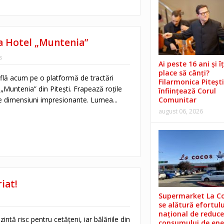
la Hotel „Muntenia”
s
Ai peste 16 ani și îț
place să cânți?
află acum pe o platformă de tractări
Filarmonica Pitești
 „Muntenia” din Pitești. Frapează roțile
înființează Corul
de dimensiuni impresionante. Lumea...
Comunitar
august 06, 2026
iat!
Supermarket La C
se alătură efortulu
național de reduce
ntă risc pentru cetăţeni, iar bălăriile din
consumului de ene