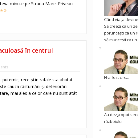
âteva minute pe Strada Mare. Priveau
re
Când viața devine 
Să creezi ca un ze
poruncești ca un r
să muncești ca un 
aculoasă în centrul
ents
N-a fost circ...
puternic, rece și în rafale s-a abatut
este cauza răsturnării și deteriorării
tare, mai ales a celor care nu sunt atât
Au dezgropat sec
războiului