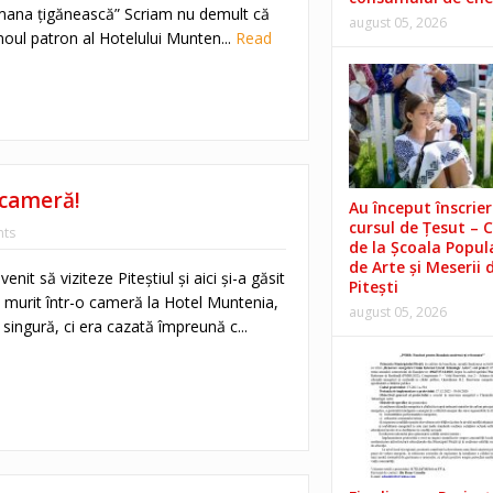
omana ţigănească” Scriam nu demult că
august 05, 2026
noul patron al Hotelului Munten...
Read
 cameră!
Au început înscrieri
cursul de Țesut – 
ts
de la Școala Popul
de Arte și Meserii 
venit să viziteze Piteştiul şi aici şi-a găsit
Pitești
 a murit într-o cameră la Hotel Muntenia,
august 05, 2026
singură, ci era cazată împreună c...