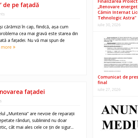
Finalizarea Proiect
” de pe faţadă
„Renovare energet
Cămin Internat Lic
ts
Tehnologic Astra”
iulie 30, 2026
i cărămizi în cap, fiindcă, aşa cum
, problema cea mai gravă este starea din
rată a faţadei. Nu vă mai spun de
 more
Comunicat de pre
final
iulie 27, 2026
novarea faţadei
s
lul „Muntenia” are nevoie de reparaţii
epetate rânduri, subliniind nu doar
ic, cât mai ales cele ce ţin de sigur...