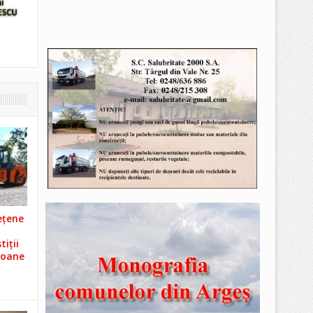
ețene
iții
ioane