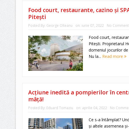
Food court, restaurante, cazino și SP
Pitești
Posted By:
George Olteanu
on:
iunie 07, 2022
No Comment
Food court, restauran
Pitești. Proprietarul 
domeniul jocurilor de
Nu la...
Read more
Acțiune inedită a pompierilor în cent
mâță!
Posted By:
Eduard Tomaziu
on:
aprilie 04, 2022
No Comme
Ce s-a întâmplat? Und
și altele asemenea și