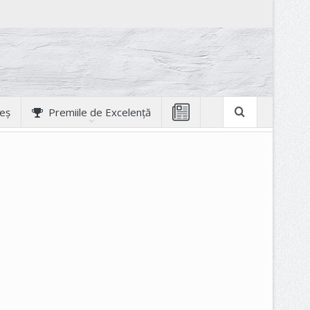
geș
Premiile de Excelență