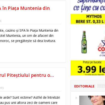
A în Piața Muntenia din
s
te, cazino și SPA în Piața Muntenia din
Hotel Muntenia, un om de afaceri din
 noroc, se pregătește să dea lovitura.
rul Piteștiului pentru o…
EDITORIALE
nts
e arde? Sunt victime? Astfel de întrebări
-au pus unii altora zeci de oameni care