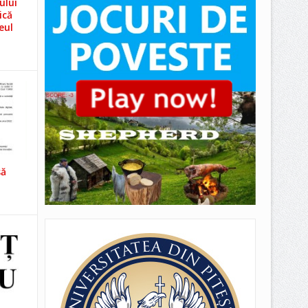
ului
ică
eul
să