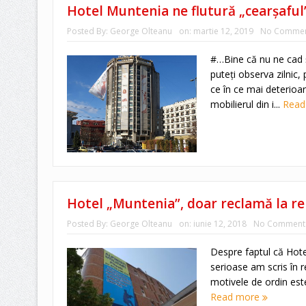
Hotel Muntenia ne flutură „cearşaful
Posted By:
George Olteanu
on:
martie 12, 2019
No Commen
#…Bine că nu ne cad ş
puteţi observa zilnic
ce în ce mai deterioa
mobilierul din i...
Read
Hotel „Muntenia”, doar reclamă la re
Posted By:
George Olteanu
on:
iunie 12, 2018
No Comment
Despre faptul că Hote
serioase am scris în r
motivele de ordin estet
Read more