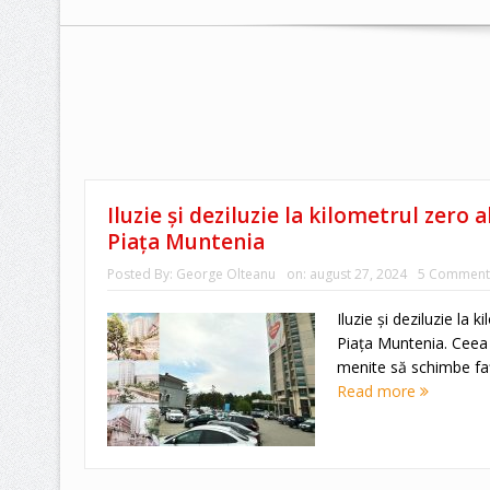
Iluzie și deziluzie la kilometrul zero a
Piața Muntenia
Posted By:
George Olteanu
on:
august 27, 2024
5 Comment
Iluzie și deziluzie la k
Piața Muntenia. Ceea c
menite să schimbe fața
Read more