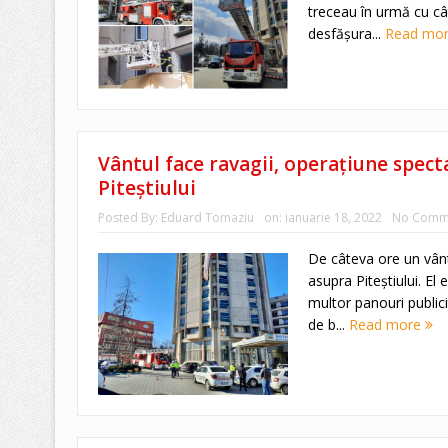
treceau în urmă cu c
desfășura...
Read mo
Vântul face ravagii, operațiune spect
Piteștiului
Posted By:
Eduard Tomaziu
on:
ianuarie 18, 2022
No Comm
De câteva ore un vânt 
asupra Piteștiului. El 
multor panouri publici
de b...
Read more