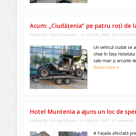
Acum: „Ciudățenia” pe patru roți de 
Posted By:
Gabriel Lixandru
on:
iulie 06, 2020
No Comment
Un vehicul ciudat se 
chiar în fața Hotelului
sale mari și arcurile 
Read more
Hotel Muntenia a ajuns un loc de sper
Posted By:
George Olteanu
on:
iulie 03, 2019
3 Comments
# Faţada afectată prezi