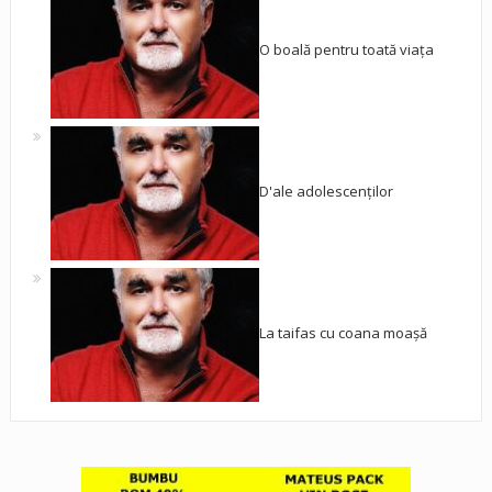
O boală pentru toată viața
D'ale adolescenților
La taifas cu coana moașă