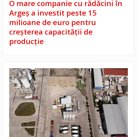
O mare companie cu rădăcini în
Argeș a investit peste 15
milioane de euro pentru
creșterea capacității de
producție