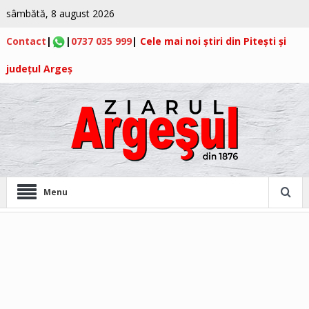
sâmbătă, 8 august 2026
Contact
|
|
0737 035 999
|
Cele mai noi știri din Pitești și
județul Argeș
Menu