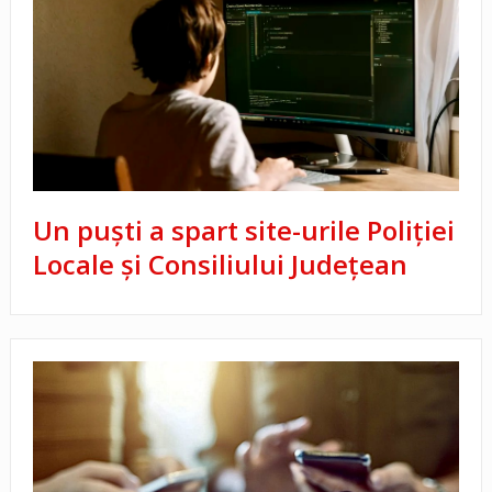
Un puști a spart site-urile Poliției
Locale și Consiliului Județean