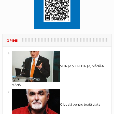
OPINII
ȘTIINȚA ȘI CREDINȚA, MÂNĂ-N
MÂNĂ
O boală pentru toată viața