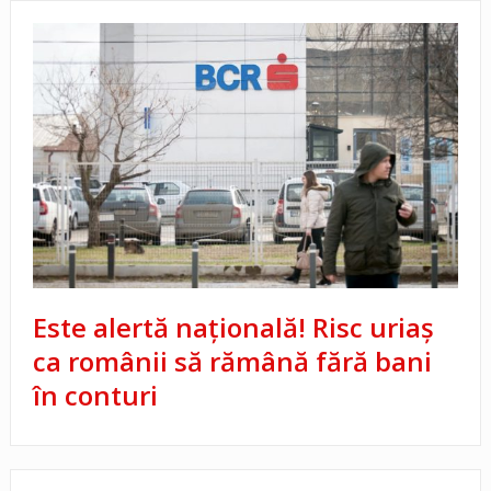
Este alertă naţională! Risc uriaş
ca românii să rămână fără bani
în conturi