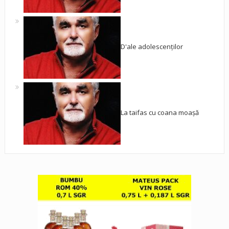
D'ale adolescenților
La taifas cu coana moașă