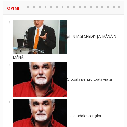
OPINII
ȘTIINȚA ȘI CREDINȚA, MÂNĂ-N
MÂNĂ
O boală pentru toată viața
D'ale adolescenților