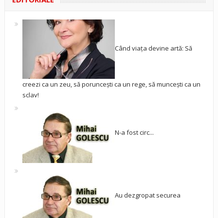
Când viața devine artă: Să
creezi ca un zeu, să poruncești ca un rege, să muncești ca un
sclav!
N-a fost circ...
Au dezgropat securea