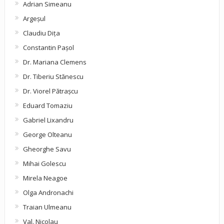
Adrian Simeanu
Argeşul
Claudiu Diţa
Constantin Pașol
Dr. Mariana Clemens
Dr. Tiberiu Stănescu
Dr. Viorel Pătraşcu
Eduard Tomaziu
Gabriel Lixandru
George Olteanu
Gheorghe Savu
Mihai Golescu
Mirela Neagoe
Olga Andronachi
Traian Ulmeanu
Val. Nicolau