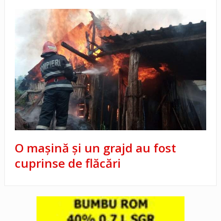
O maşină şi un grajd au fost
cuprinse de flăcări