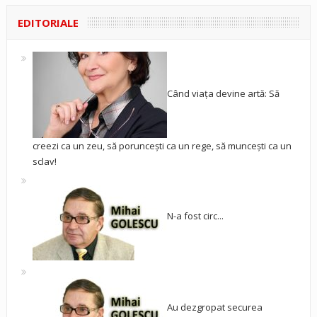
EDITORIALE
Când viața devine artă: Să
creezi ca un zeu, să poruncești ca un rege, să muncești ca un
sclav!
N-a fost circ...
Au dezgropat securea