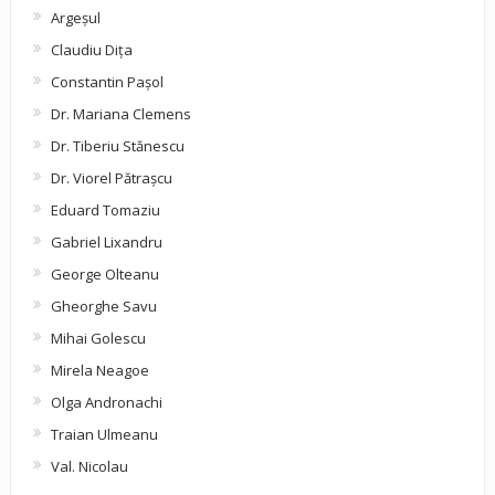
Argeşul
Claudiu Diţa
Constantin Pașol
Dr. Mariana Clemens
Dr. Tiberiu Stănescu
Dr. Viorel Pătraşcu
Eduard Tomaziu
Gabriel Lixandru
George Olteanu
Gheorghe Savu
Mihai Golescu
Mirela Neagoe
Olga Andronachi
Traian Ulmeanu
Val. Nicolau