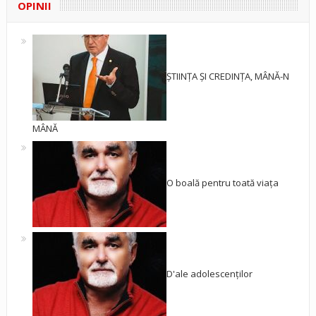
OPINII
ȘTIINȚA ȘI CREDINȚA, MÂNĂ-N
MÂNĂ
O boală pentru toată viața
D'ale adolescenților