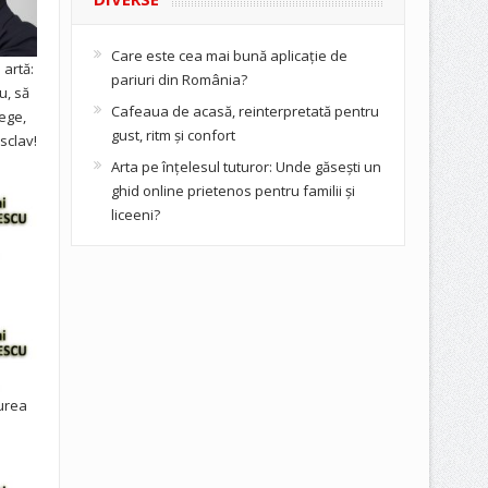
Care este cea mai bună aplicație de
artă:
pariuri din România?
u, să
Cafeaua de acasă, reinterpretată pentru
ege,
gust, ritm și confort
sclav!
Arta pe înțelesul tuturor: Unde găsești un
ghid online prietenos pentru familii și
liceeni?
urea