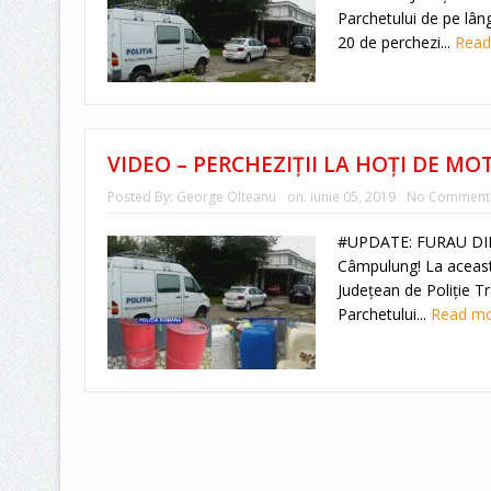
Parchetului de pe lân
20 de perchezi...
Rea
VIDEO – PERCHEZIȚII LA HOŢI DE MO
Posted By:
George Olteanu
on:
iunie 05, 2019
No Comment
#UPDATE: FURAU DIN 
Câmpulung! La această 
Judeţean de Poliţie T
Parchetului...
Read m