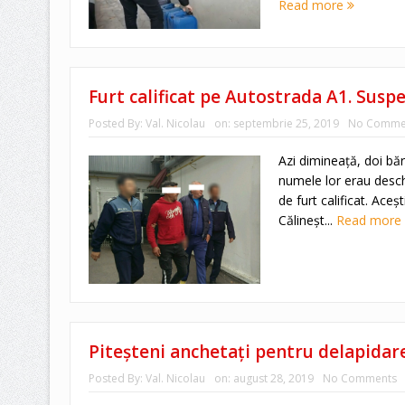
Read more
Furt calificat pe Autostrada A1. Suspec
Posted By:
Val. Nicolau
on:
septembrie 25, 2019
No Comme
Azi dimineaţă, doi bă
numele lor erau desch
de furt calificat. Aceş
Călineşt...
Read more
Piteşteni anchetaţi pentru delapidar
Posted By:
Val. Nicolau
on:
august 28, 2019
No Comments