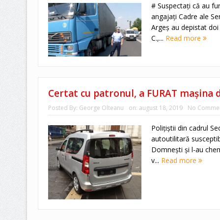
# Suspectaţi că au fu
angajaţi Cadre ale Ser
Argeş au depistat doi b
C.,...
Read more
Certat cu patronul, a FURAT mașina d
Posted By:
George Olteanu
on:
august 18, 2019
No Comme
Polițiștii din cadrul Se
autoutilitară suscepti
Domnești și l-au chem
v...
Read more