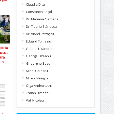
Claudiu Diţa
Constantin Pașol
Dr. Mariana Clemens
Dr. Tiberiu Stănescu
Dr. Viorel Pătraşcu
Eduard Tomaziu
le la
Gabriel Lixandru
Cusut
George Olteanu
ară
din
Gheorghe Savu
Mihai Golescu
Mirela Neagoe
Olga Andronachi
Traian Ulmeanu
Val. Nicolau