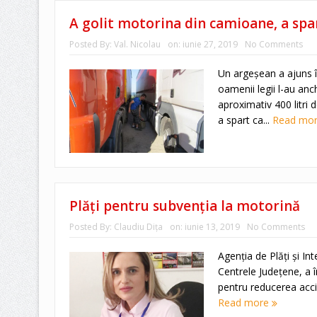
A golit motorina din camioane, a spar
Posted By:
Val. Nicolau
on:
iunie 27, 2019
No Comments
Un argeşean a ajuns în
oamenii legii l-au anch
aproximativ 400 litri
a spart ca...
Read mo
Plăţi pentru subvenţia la motorină
Posted By:
Claudiu Diţa
on:
iunie 13, 2019
No Comments
Agenţia de Plăţi şi Int
Centrele Judeţene, a î
pentru reducerea accize
Read more