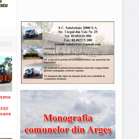
ețene
iții
ioane