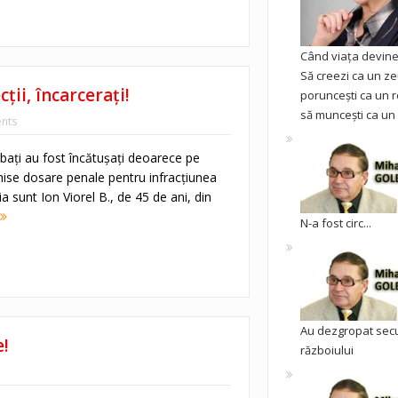
Când viața devine 
Să creezi ca un ze
ţii, încarceraţi!
poruncești ca un r
să muncești ca un 
nts
rbaţi au fost încătuşaţi deoarece pe
ise dosare penale pentru infracţiunea
tia sunt Ion Viorel B., de 45 de ani, din
N-a fost circ...
Au dezgropat sec
e!
războiului