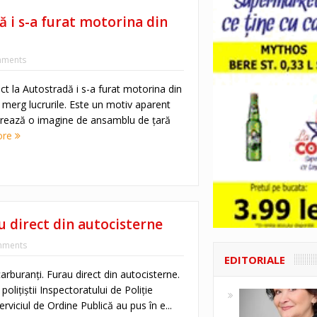
 i s-a furat motorina din
ments
ct la Autostradă i s-a furat motorina din
 merg lucrurile. Este un motiv aparent
urează o imagine de ansamblu de ţară
ore
au direct din autocisterne
mments
EDITORIALE
carburanți. Furau direct din autocisterne.
olițiștii Inspectoratului de Poliție
viciul de Ordine Publică au pus în e...