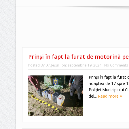
Prinși în fapt la furat de motorină pe
Posted By:
Argeşul
on:
septembrie 19, 2024
No Comments
Prinși în fapt la fura
noaptea de 17 spre 18 
Poliției Municipiului 
del...
Read more