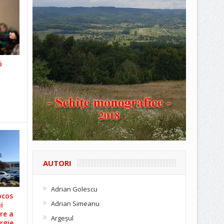
i
AUTORI
Adrian Golescu
ocos
Adrian Simeanu
i
re a
Argeşul
rgie