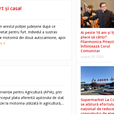
t şi casa!
 ares­tul poliţiei judeţene după ce
etat pentru furt. Individul a sustras
Ai peste 16 ani și îț
place să cânți?
 de motorină din două autocamione, apoi
Filarmonica Pitești
re
înființează Corul
Comunitar
august 06, 2026
ervenţie pentru Agricultură (APIA), prin
nceput plata aferentă ajutorului de stat
Supermarket La C
i la motorina utilizată în agricultură,...
se alătură efortulu
național de reduce
consumului de ene