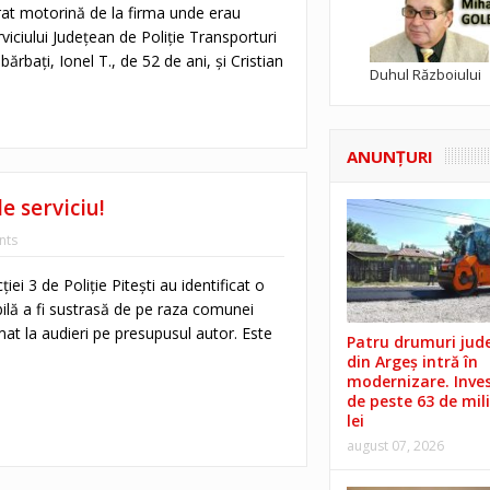
rat motorină de la firma unde erau
viciului Judeţean de Poliţie Transporturi
ărbaţi, Ionel T., de 52 de ani, şi Cristian
Duhul Războiului
ANUNŢURI
e serviciu!
nts
cției 3 de Poliție Pitești au identificat o
bilă a fi sustrasă de pe raza comunei
at la audieri pe presupusul autor. Este
Patru drumuri jud
din Argeș intră în
modernizare. Invest
de peste 63 de mil
lei
august 07, 2026