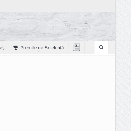
geș
Premiile de Excelență