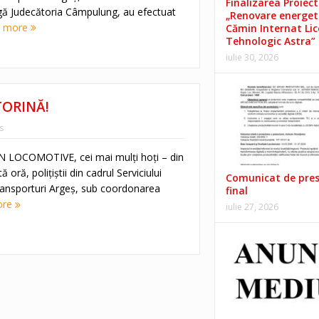
Finalizarea Proiect
gă Judecătoria Câmpulung, au efectuat
„Renovare energet
d more
Cămin Internat Lic
Tehnologic Astra”
iulie 30, 2026
TORINĂ!
s
LOCOMOTIVE, cei mai mulţi hoţi – din
oră, polițiștii din cadrul Serviciului
Comunicat de pre
ransporturi Argeş, sub coordonarea
final
ore
iulie 27, 2026