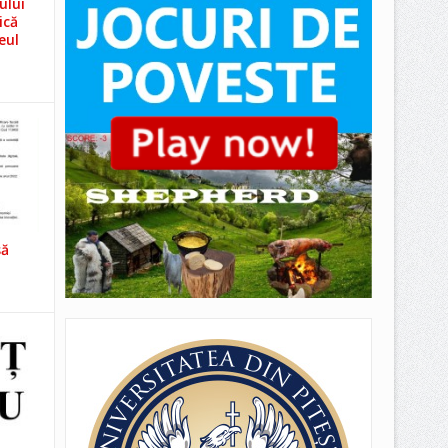
ului
ică
eul
să