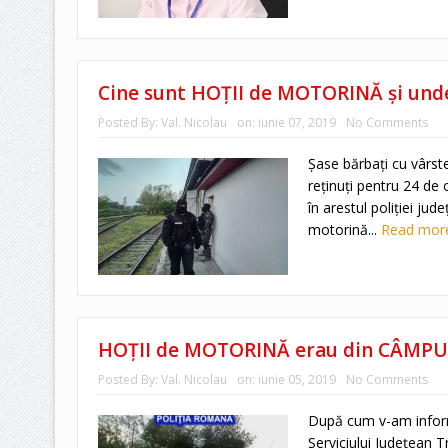
Cine sunt HOŢII de MOTORINĂ şi und
Posted By:
Val. Nicolau
on:
iunie 07, 2019
No Comments
Şase bărbaţi cu vârste
reţinuţi pentru 24 de 
în arestul poliţiei jud
motorină...
Read mo
HOŢII de MOTORINĂ erau din CÂMPUL
Posted By:
Val. Nicolau
on:
iunie 05, 2019
No Comments
După cum v-am informa
Serviciului Judeţean 