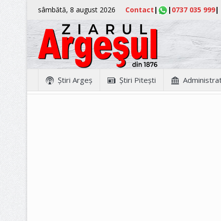
sâmbătă, 8 august 2026
Contact
|
|
0737 035 999
|
Ştiri Argeş
Ştiri Piteşti
Administrat