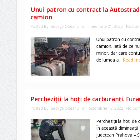
Unui patron cu contract la Autostradă
camion
Posted By:
George Olteanu
on:
noiembrie 21, 2022
No Com
Unui patron cu contra
camion. Iată de ce nu
minor, dar care cont
de lumea a...
Read m
Percheziții la hoți de carburanți. Fur
Posted By:
George Olteanu
on:
octombrie 18, 2022
No Co
Percheziții la hoți de 
În această dimineață, p
Județean Prahova – Ser