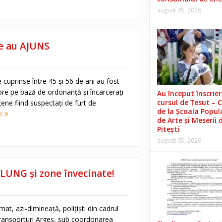
august 05, 2026
e au AJUNS
 cuprinse între 45 şi 56 de ani au fost
ore pe bază de ordonanţă şi încarceraţi
Au început înscrieri
cursul de Țesut – 
eţene fiind suspectaţi de furt de
de la Școala Popul
re
de Arte și Meserii 
Pitești
august 05, 2026
UNG şi zone învecinate!
t, azi-dimineaţă, poliţişti din cadrul
Transporturi Argeş, sub coordonarea