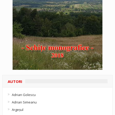
AUTORI
Adrian Golescu
Adrian Simeanu
Argeşul