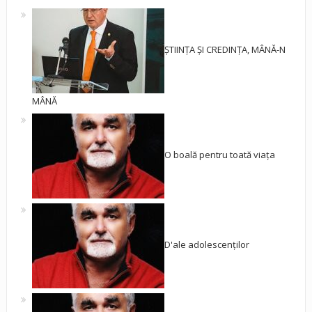
ȘTIINȚA ȘI CREDINȚA, MÂNĂ-N
MÂNĂ
O boală pentru toată viața
D'ale adolescenților