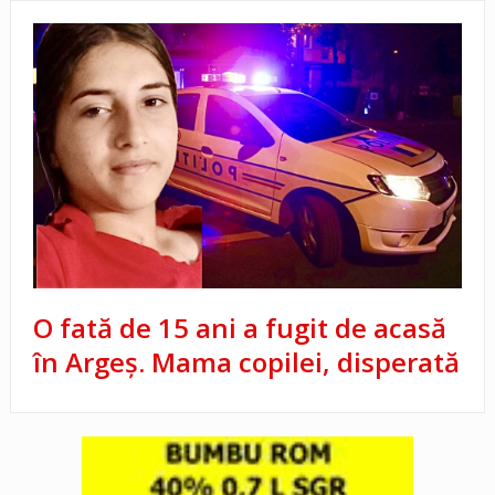
O fată de 15 ani a fugit de acasă
în Argeș. Mama copilei, disperată