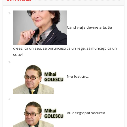
Când viața devine artă: Să
creezi ca un zeu, să poruncești ca un rege, să muncești ca un
sclav!
N-a fost circ...
Au dezgropat securea