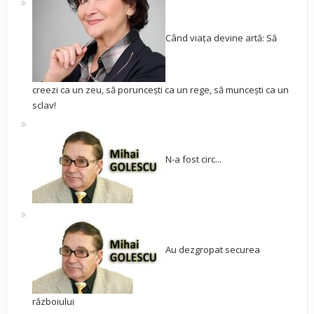
Când viața devine artă: Să
creezi ca un zeu, să poruncești ca un rege, să muncești ca un
sclav!
N-a fost circ...
Au dezgropat securea
războiului