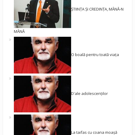
ȘTIINȚA ȘI CREDINȚA, MÂNĂ-N
MÂNĂ
O boală pentru toată viața
D'ale adolescenților
La taifas cu coana moașă