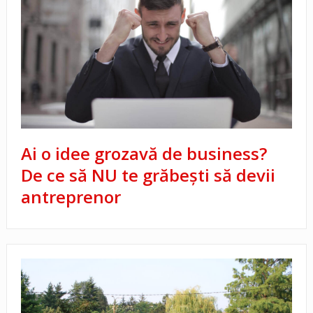
Ai o idee grozavă de business?
De ce să NU te grăbești să devii
antreprenor