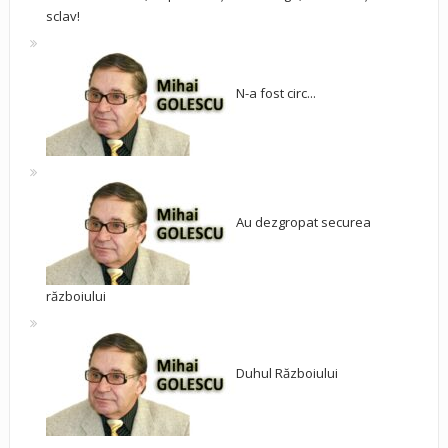
sclav!
N-a fost circ...
Au dezgropat securea
războiului
Duhul Războiului