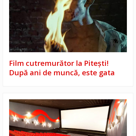
Film cutremurător la Pitești!
După ani de muncă, este gata