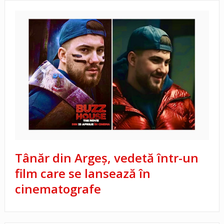
Tânăr din Argeș, vedetă într-un
film care se lansează în
cinematografe