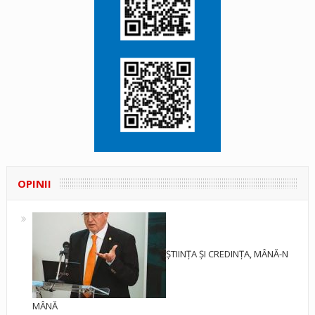
OPINII
ȘTIINȚA ȘI CREDINȚA, MÂNĂ-N
MÂNĂ