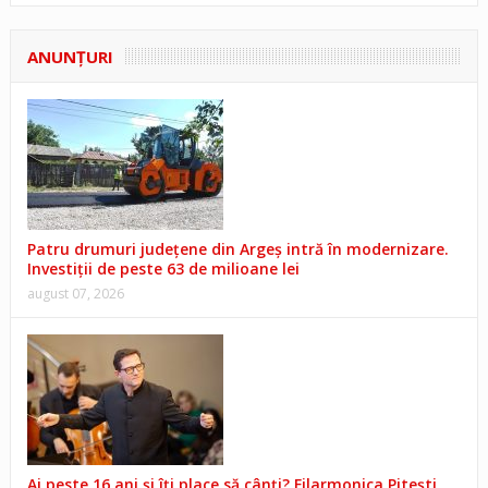
ANUNŢURI
Patru drumuri județene din Argeș intră în modernizare.
Investiții de peste 63 de milioane lei
august 07, 2026
Ai peste 16 ani și îți place să cânți? Filarmonica Pitești