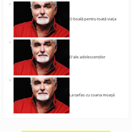
O boală pentru toată viața
D'ale adolescenților
La taifas cu coana moașă