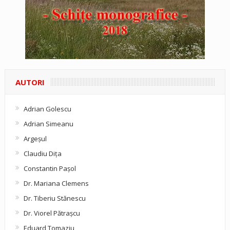
AUTORI
Adrian Golescu
Adrian Simeanu
Argeşul
Claudiu Diţa
Constantin Pașol
Dr. Mariana Clemens
Dr. Tiberiu Stănescu
Dr. Viorel Pătraşcu
Eduard Tomaziu