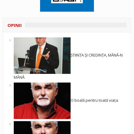
OPINII
ȘTIINȚA ȘI CREDINȚA, MÂNĂ-N
MÂNĂ
O boală pentru toată viața