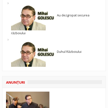
Au dezgropat securea
războiului
Duhul Războiului
ANUNŢURI