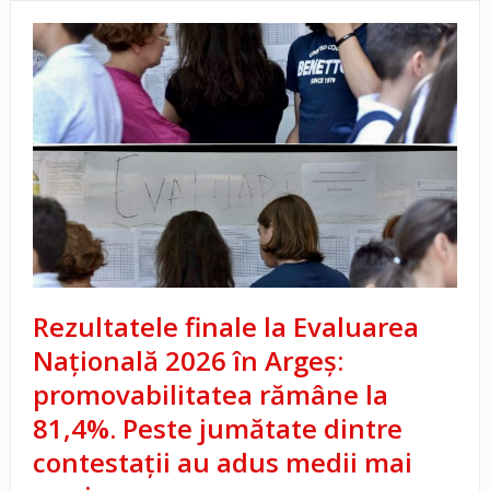
Rezultatele finale la Evaluarea
Națională 2026 în Argeș:
promovabilitatea rămâne la
81,4%. Peste jumătate dintre
contestații au adus medii mai