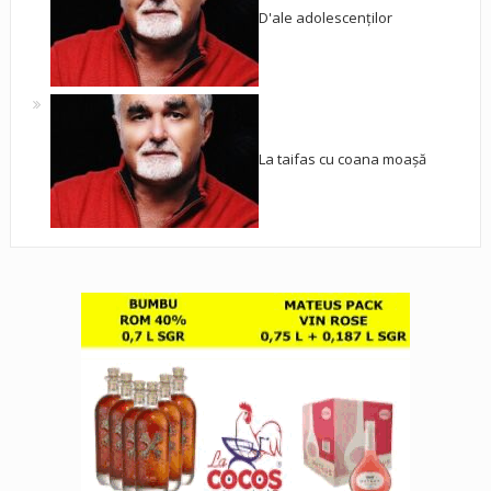
D'ale adolescenților
La taifas cu coana moașă