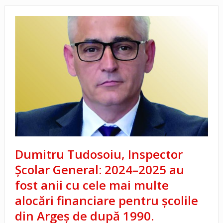
Dumitru Tudosoiu, Inspector
Școlar General: 2024–2025 au
fost anii cu cele mai multe
alocări financiare pentru școlile
din Argeș de după 1990.