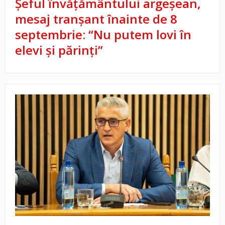
Șeful învățământului argeșean,
mesaj tranșant înainte de 8
septembrie: “Nu putem lovi în
elevi și părinți”