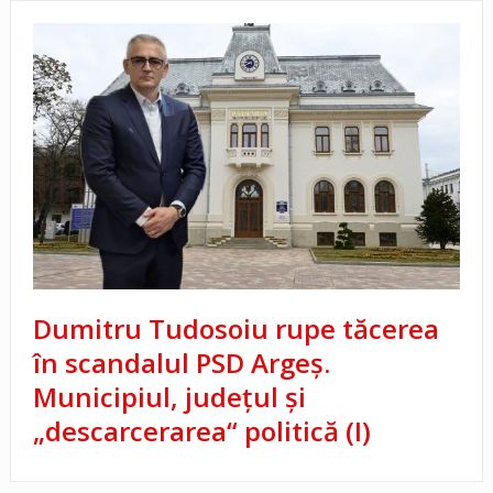
Dumitru Tudosoiu rupe tăcerea
în scandalul PSD Argeș.
Municipiul, județul și
„descarcerarea“ politică (I)