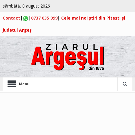
sâmbătă, 8 august 2026
Contact
|
|
0737 035 999
|
Cele mai noi știri din Pitești și
județul Argeș
Menu