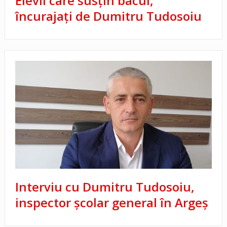
Elevii care susţin bacul,
încurajaţi de Dumitru Tudosoiu
Interviu cu Dumitru Tudosoiu,
inspector școlar general în Argeș