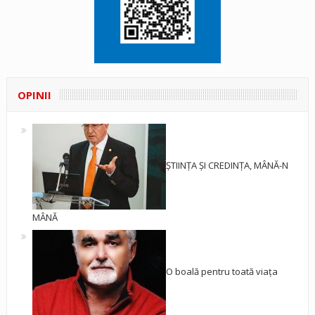
OPINII
ȘTIINȚA ȘI CREDINȚA, MÂNĂ-N
MÂNĂ
O boală pentru toată viața