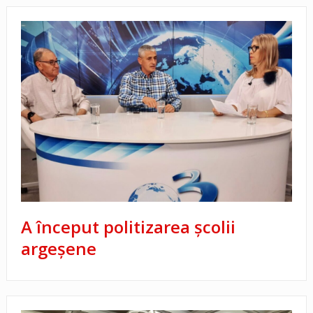
A început politizarea şcolii
argeşene