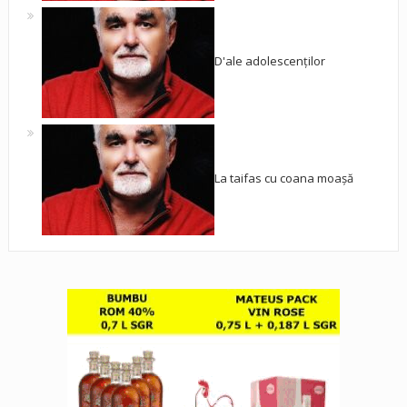
D'ale adolescenților
La taifas cu coana moașă