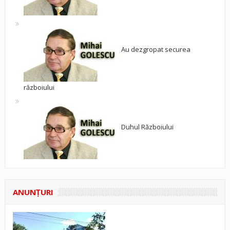
Au dezgropat securea
războiului
Duhul Războiului
ANUNŢURI