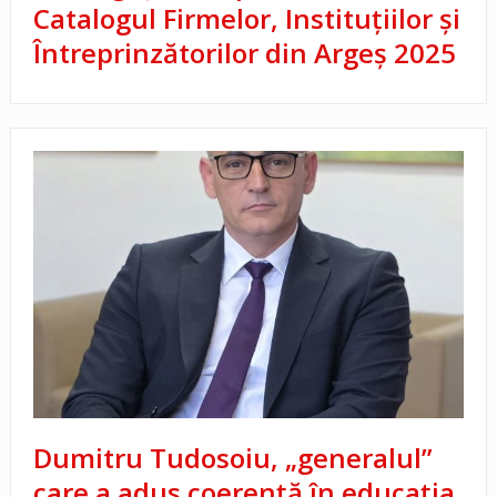
Catalogul Firmelor, Instituțiilor și
Întreprinzătorilor din Argeș 2025
Dumitru Tudosoiu, „generalul”
care a adus coerență în educația