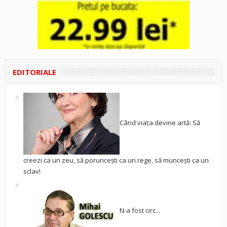
EDITORIALE
Când viața devine artă: Să
creezi ca un zeu, să poruncești ca un rege, să muncești ca un
sclav!
N-a fost circ...