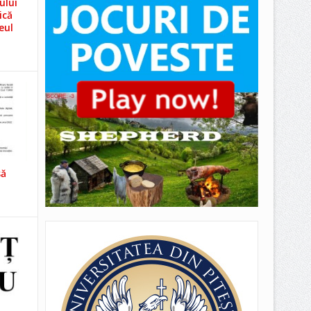
ului
ică
eul
să