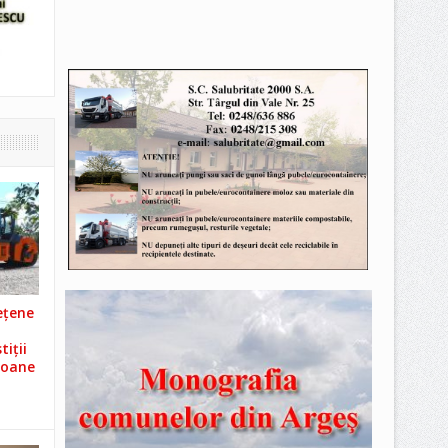
ețene
iții
ioane