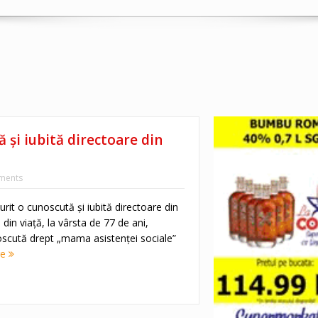
 și iubită directoare din
ments
urit o cunoscută și iubită directoare din
 din viață, la vârsta de 77 de ani,
cută drept „mama asistenței sociale”
re