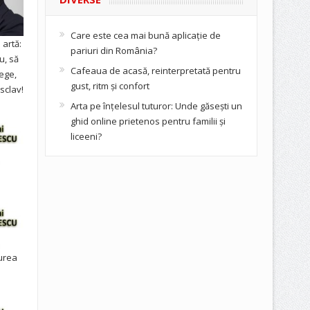
Care este cea mai bună aplicație de
artă:
pariuri din România?
u, să
Cafeaua de acasă, reinterpretată pentru
ege,
gust, ritm și confort
sclav!
Arta pe înțelesul tuturor: Unde găsești un
ghid online prietenos pentru familii și
liceeni?
urea