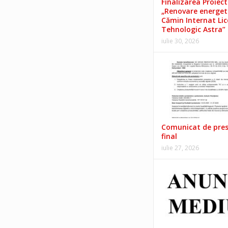
Finalizarea Proiect
„Renovare energet
Cămin Internat Lic
Tehnologic Astra”
iulie 30, 2026
Comunicat de pre
final
iulie 27, 2026