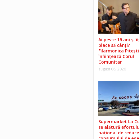
Ai peste 16 ani și îț
place să cânți?
Filarmonica Pitești
înființează Corul
Comunitar
august 06, 2026
Supermarket La C
se alătură efortulu
național de reduce
consumului de ene