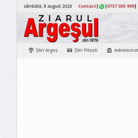
sâmbătă, 8 august 2026
Contact
|
|
0737 035 999
|
Ştiri Argeş
Ştiri Piteşti
Administrat