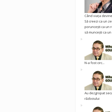
Când viața devine 
Să creezi ca un ze
poruncești ca un r
să muncești ca un 
N-a fost circ...
Au dezgropat sec
războiului