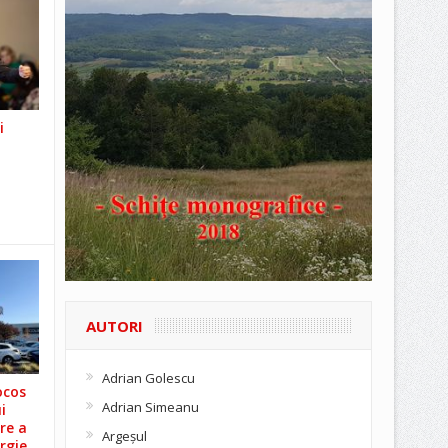
i
AUTORI
Adrian Golescu
ocos
Adrian Simeanu
i
re a
Argeşul
rgie