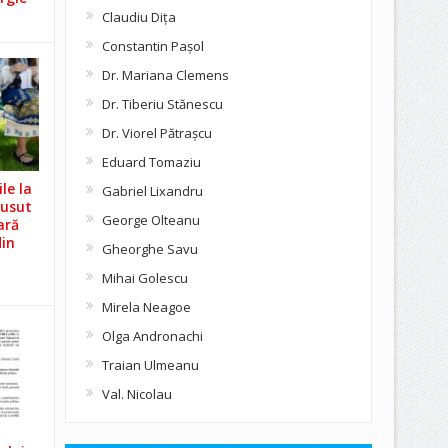
Claudiu Diţa
Constantin Pașol
Dr. Mariana Clemens
Dr. Tiberiu Stănescu
Dr. Viorel Pătraşcu
Eduard Tomaziu
le la
Gabriel Lixandru
Cusut
George Olteanu
ară
din
Gheorghe Savu
Mihai Golescu
Mirela Neagoe
Olga Andronachi
Traian Ulmeanu
Val. Nicolau