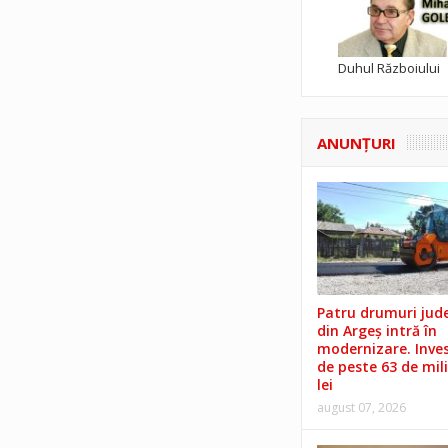
Duhul Războiului
ANUNŢURI
Patru drumuri jud
din Argeș intră în
modernizare. Invest
de peste 63 de mil
lei
august 07, 2026