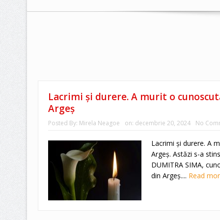
Lacrimi și durere. A murit o cunoscută
Argeș
Posted By:
Mirela Neagoe
on:
decembrie 20, 2024
No Com
Lacrimi și durere. A m
Argeș. Astăzi s-a stins
DUMITRA SIMA, cunos
din Argeș....
Read mo