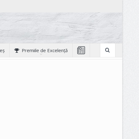
geș
Premiile de Excelență