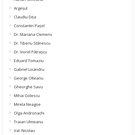
Argeşul
Claudiu Diţa
Constantin Pașol
Dr. Mariana Clemens
Dr. Tiberiu Stănescu
Dr. Viorel Pătraşcu
Eduard Tomaziu
Gabriel Lixandru
George Olteanu
Gheorghe Savu
Mihai Golescu
Mirela Neagoe
Olga Andronachi
Traian Ulmeanu
Val. Nicolau