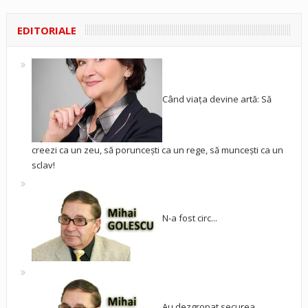
EDITORIALE
Când viața devine artă: Să
creezi ca un zeu, să poruncești ca un rege, să muncești ca un
sclav!
N-a fost circ...
Au dezgropat securea