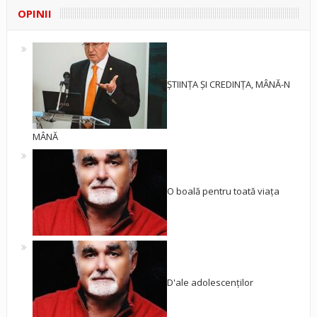
OPINII
ȘTIINȚA ȘI CREDINȚA, MÂNĂ-N
MÂNĂ
O boală pentru toată viața
D'ale adolescenților