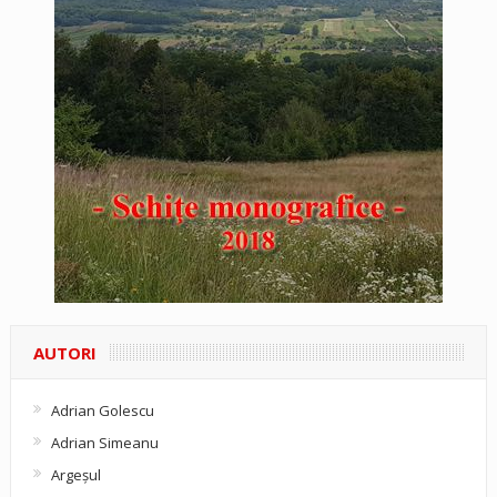
AUTORI
Adrian Golescu
Adrian Simeanu
Argeşul