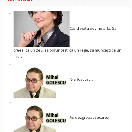
Când viața devine artă: Să
creezi ca un zeu, să poruncești ca un rege, să muncești ca un
sclav!
N-a fost circ...
Au dezgropat securea