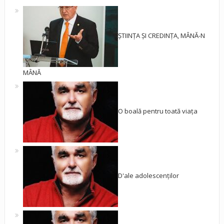
ȘTIINȚA ȘI CREDINȚA, MÂNĂ-N
MÂNĂ
O boală pentru toată viața
D'ale adolescenților