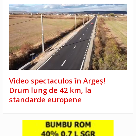
Video spectaculos în Argeș!
Drum lung de 42 km, la
standarde europene