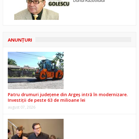
Duhul Războiului
ANUNŢURI
Patru drumuri județene din Argeș intră în modernizare.
Investiții de peste 63 de milioane lei
august 07, 2026