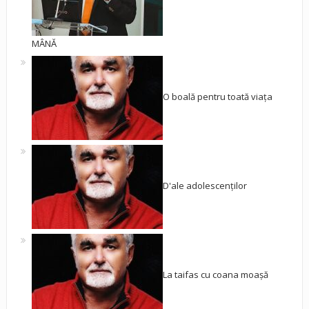
MÂNĂ
O boală pentru toată viața
D'ale adolescenților
La taifas cu coana moașă