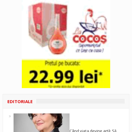
EDITORIALE
Când viața devine artă: Să