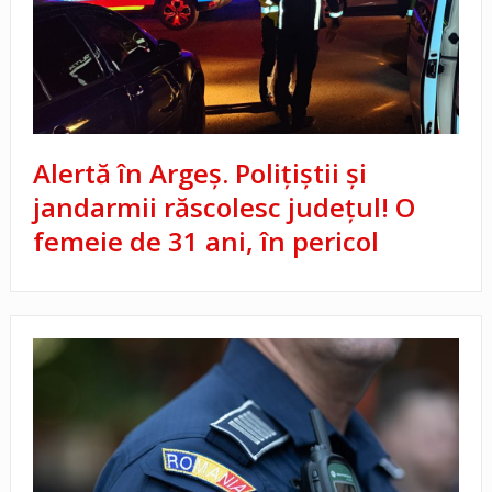
Alertă în Argeș. Polițiștii și
jandarmii răscolesc județul! O
femeie de 31 ani, în pericol