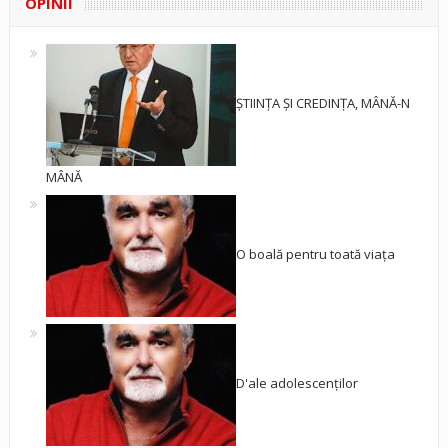
OPINII
ȘTIINȚA ȘI CREDINȚA, MÂNĂ-N
MÂNĂ
O boală pentru toată viața
D'ale adolescenților