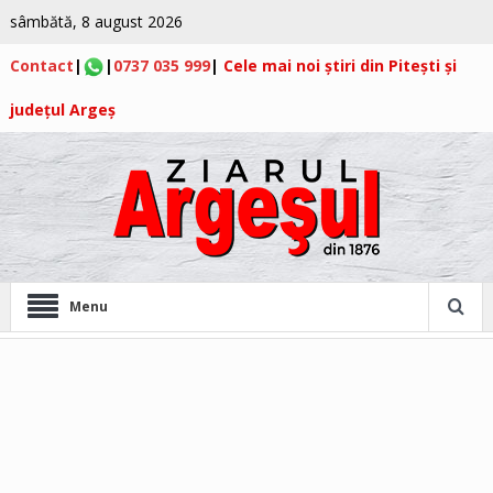
sâmbătă, 8 august 2026
Contact
|
|
0737 035 999
|
Cele mai noi știri din Pitești și
județul Argeș
Menu