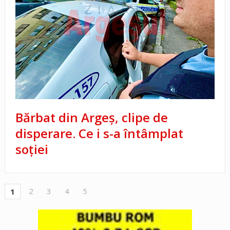
Bărbat din Argeș, clipe de
disperare. Ce i s-a întâmplat
soției
2
3
4
5
1