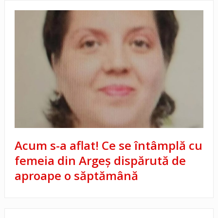
Acum s-a aflat! Ce se întâmplă cu
femeia din Argeș dispărută de
aproape o săptămână