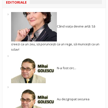
EDITORIALE
Când viața devine artă: Să
creezi ca un zeu, să poruncești ca un rege, să muncești ca un
sclav!
N-a fost circ...
Au dezgropat securea