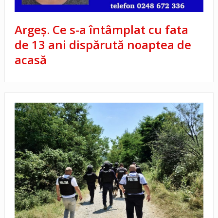
Argeș. Ce s-a întâmplat cu fata
de 13 ani dispărută noaptea de
acasă