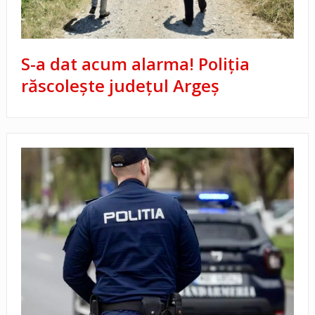
S-a dat acum alarma! Poliția
răscolește județul Argeș