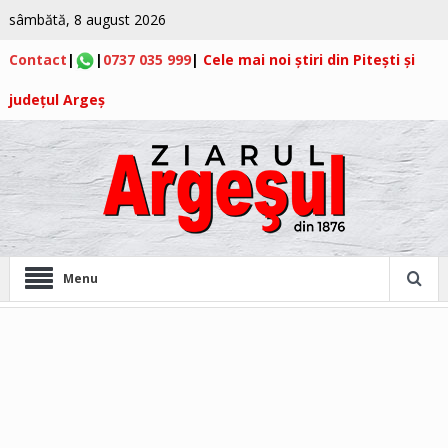
sâmbătă, 8 august 2026
Contact
|
|
0737 035 999
|
Cele mai noi știri din Pitești și
județul Argeș
Menu