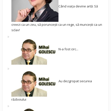
Când viața devine artă: Să
creezi ca un zeu, să poruncești ca un rege, să muncești ca un
sclav!
N-a fost circ...
Au dezgropat securea
războiului