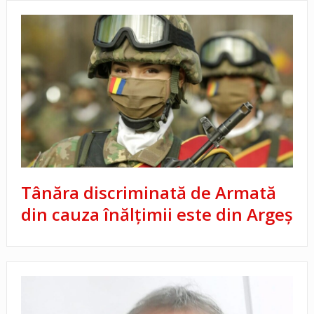
Tânăra discriminată de Armată
din cauza înălțimii este din Argeș