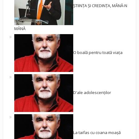
ȘTIINȚA ȘI CREDINȚA, MÂNĂ-N
MÂNĂ
O boală pentru toată viața
D'ale adolescenților
La taifas cu coana moașă